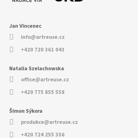
Jan Vincenec
info@artreuse.cz
+420 720 361 043
Natalia Szelachowska
office@artreuse.cz
+420 775 855 558
Šimon Sýkora
produkce@artreuse.cz
+420 724 255 356