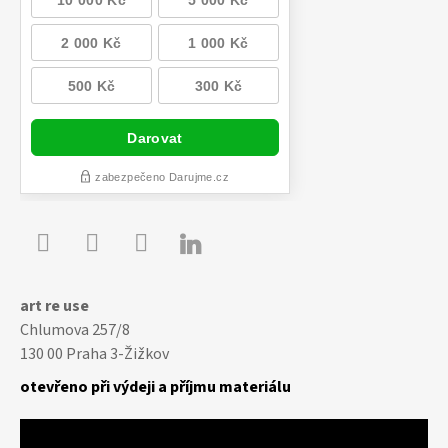

Youtube
Facebook
Instagram
art re use
Chlumova 257/8
130 00 Praha 3-Žižkov
otevřeno při výdeji a příjmu materiálu