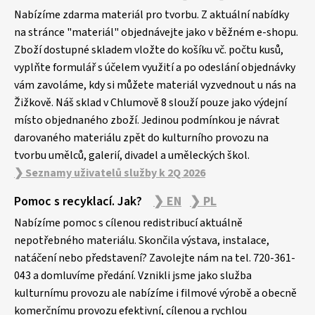
á
p
Nabízíme zdarma materiál pro tvorbu. Z aktuální nabídky
a
na stránce "materiál" objednávejte jako v běžném e-shopu.
Zboží dostupné skladem vložte do košíku vč. počtu kusů,
t
vyplňte formulář s účelem využití a po odeslání objednávky
í
vám zavoláme, kdy si můžete materiál vyzvednout u nás na
Žižkově. Náš sklad v Chlumově 8 slouží pouze jako výdejní
místo objednaného zboží. Jedinou podmínkou je návrat
darovaného materiálu zpět do kulturního provozu na
tvorbu umělců, galerií, divadel a uměleckých škol.
❯ Seznamy uživatelů služby k 2Q 2026
Pomoc s recyklací. Jak?
❯ EN
❯ PL
Nabízíme pomoc s cílenou redistribucí aktuálně
nepotřebného materiálu. Skončila výstava, instalace,
natáčení nebo představení? Zavolejte nám na tel. 720-361-
043 a domluvíme předání. Vznikli jsme jako služba
kulturnímu provozu ale nabízíme i filmové výrobě a obecně
komerčnímu provozu efektivní, cílenou a rychlou