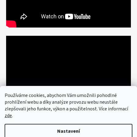
Používáme cookies, abychom Vám umožnili pohodlné
prohlížení webu a díky analýze provozu webu neustále
zlepšovali jeho funkce, výkon a použitelnost. Více informací
zde
.
Nastavení