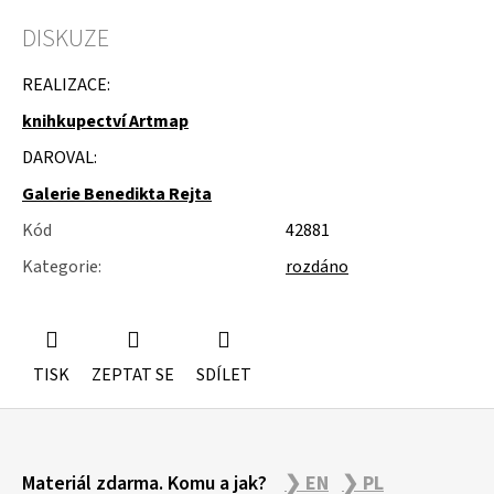
u
j
DISKUZE
e
m
REALIZACE:
e
knihkupectví Artmap
STUDIOVÝ
DAROVAL:
MOLITAN
Galerie Benedikta Rejta
Kód
42881
Kategorie
:
rozdáno
TISK
ZEPTAT SE
SDÍLET
Z
Materiál zdarma. Komu a jak?
❯ EN
❯ PL