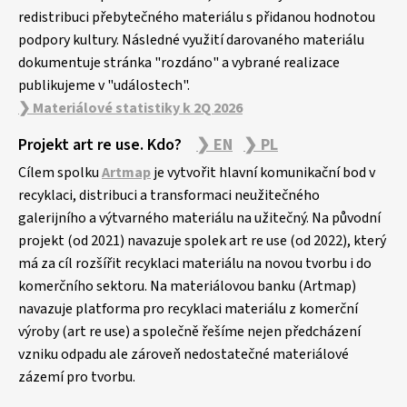
redistribuci přebytečného materiálu s přidanou hodnotou
podpory kultury. Následné využití darovaného materiálu
dokumentuje stránka "rozdáno" a vybrané realizace
publikujeme v "událostech".
❯ Materiálové statistiky k 2Q 2026
Projekt art re use. Kdo?
❯ EN
❯ PL
Cílem spolku
Artmap
je vytvořit hlavní komunikační bod v
recyklaci, distribuci a transformaci neužitečného
galerijního a výtvarného materiálu na užitečný. Na původní
projekt (od 2021) navazuje spolek art re use (od 2022), který
má za cíl rozšířit recyklaci materiálu na novou tvorbu i do
komerčního sektoru. Na materiálovou banku (Artmap)
navazuje platforma pro recyklaci materiálu z komerční
výroby (art re use) a společně řešíme nejen předcházení
vzniku odpadu ale zároveň nedostatečné materiálové
zázemí pro tvorbu.