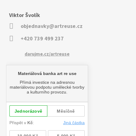
Viktor Švolík
objednavky@artreuse.cz
+420 739 499 237
darujme.cz/artreuse