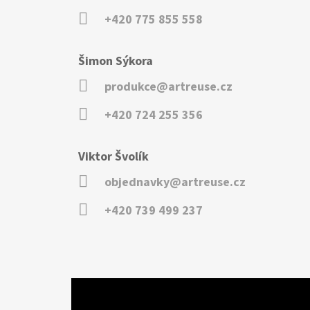
+420 775 855 558
Šimon Sýkora
produkce@artreuse.cz
+420 724 255 356
Viktor Švolík
objednavky@artreuse.cz
+420 739 499 237