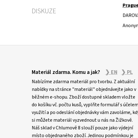
Prague
DISKUZE
DAROV
Anonym
Z
á
Materiál zdarma. Komu a jak?
❯ EN
❯ PL
p
Nabízíme zdarma materiál pro tvorbu. Z aktuální
a
nabídky na stránce "materiál" objednávejte jako v
t
běžném e-shopu. Zboží dostupné skladem vložte
í
do košíku vč. počtu kusů, vyplňte formulář s účele
využití a po odeslání objednávky vám zavoláme, kd
si můžete materiál vyzvednout u nás na Žižkově.
Náš sklad v Chlumově 8 slouží pouze jako výdejní
místo objednaného zboží. Jedinou podmínkou je