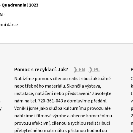
 Quadrennial 2023
AL:
ní dárce
Pomoc s recyklací. Jak?
❯ EN
❯ PL
Nabízíme pomoc s cílenou redistribucí aktuálně
C
nepotřebného materiálu. Skončila výstava,
k
instalace, natáčení nebo představení? Zavolejte
t
m
nám na tel. 720-361-043 a domluvíme předání.
v
y
Vznikli jsme jako služba kulturnímu provozu ale
p
nabízíme i filmové výrobě a obecně komerčnímu
2
provozu efektivní, cílenou a rychlou redistribuci
n
přebytečného materiálu s přidanou hodnotou
m