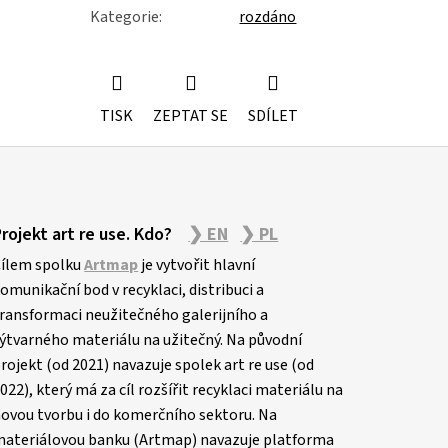
Kategorie
:
rozdáno
TISK
ZEPTAT SE
SDÍLET
Projekt art re use. Kdo?
❯ EN
❯ PL
ílem spolku
Artmap
je vytvořit hlavní
omunikační bod v recyklaci, distribuci a
ransformaci neužitečného galerijního a
ýtvarného materiálu na užitečný. Na původní
rojekt (od 2021) navazuje spolek art re use (od
022), který má za cíl rozšířit recyklaci materiálu na
ovou tvorbu i do komerčního sektoru. Na
ateriálovou banku (Artmap) navazuje platforma