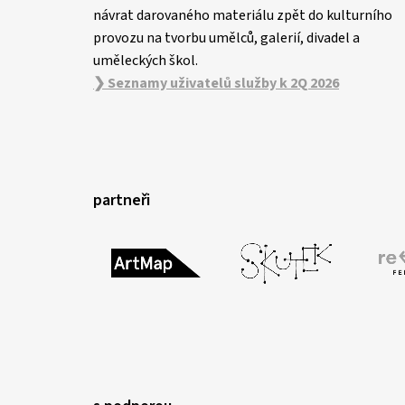
návrat darovaného materiálu zpět do kulturního
provozu na tvorbu umělců, galerií, divadel a
uměleckých škol.
❯ Seznamy uživatelů služby k 2Q 2026
partneři