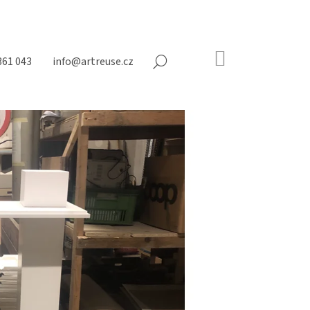
NÁKUPNÍ
361 043
info@artreuse.cz
HLEDAT
KOŠÍK
Prázdný
košík
Následující
NY NA MATRACE