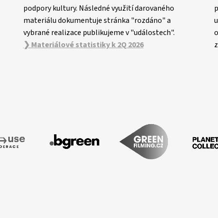
podpory kultury. Následné využití darovaného
p
materiálu dokumentuje stránka "rozdáno" a
u
vybrané realizace publikujeme v "událostech".
o
❯ Materiálové statistiky k 2Q 2026
z