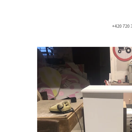
+420 720 
Co potřebujete najít?
HLEDAT
Doporučujeme
NÁSTĚNÁ STROPNÍ KONZOLE 6900KS
MOLITAN Z TOVAR