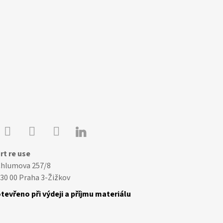

Youtube
Facebook
Instagram
rt re use
Chlumova 257/8
30 00 Praha 3-Žižkov
tevřeno při výdeji a příjmu materiálu