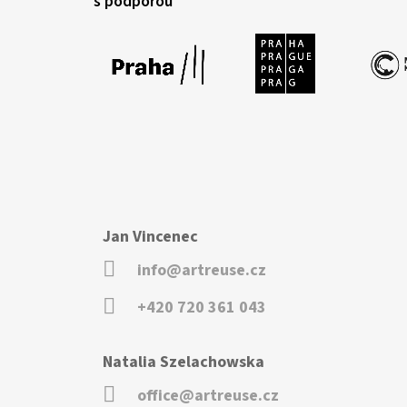
s podporou
Jan Vincenec
info@artreuse.cz
+420 720 361 043
Natalia Szelachowska
office@artreuse.cz