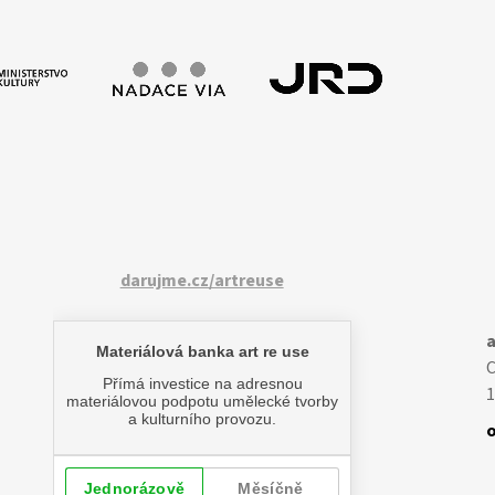
darujme.cz/artreuse
a
1
o