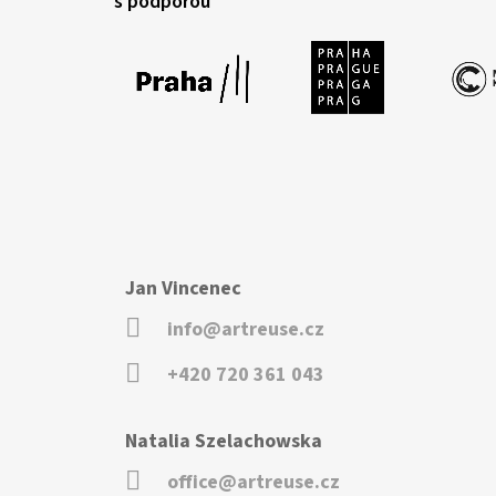
s podporou
Jan Vincenec
info@artreuse.cz
+420 720 361 043
Natalia Szelachowska
office@artreuse.cz