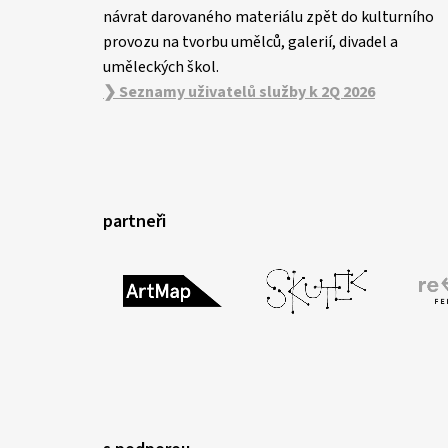
návrat darovaného materiálu zpět do kulturního
provozu na tvorbu umělců, galerií, divadel a
uměleckých škol.
❯ Seznamy uživatelů služby k 2Q 2026
partneři