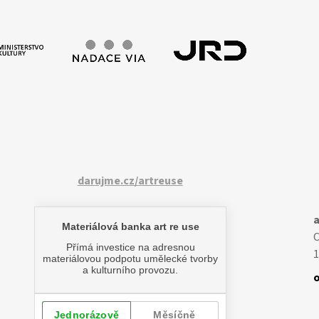
darujme.cz/artreuse
a
1
o