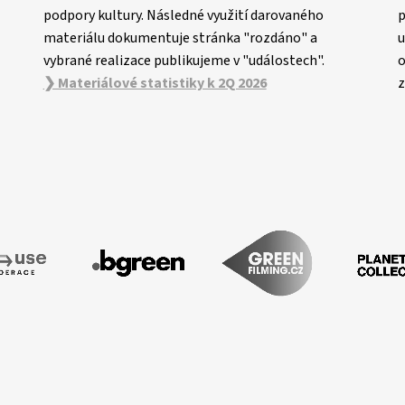
podpory kultury. Následné využití darovaného
p
materiálu dokumentuje stránka "rozdáno" a
u
vybrané realizace publikujeme v "událostech".
o
❯ Materiálové statistiky k 2Q 2026
z