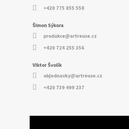
+420 775 855 558
Šimon Sýkora
produkce@artreuse.cz
+420 724 255 356
Viktor Švolík
objednavky@artreuse.cz
+420 739 499 237