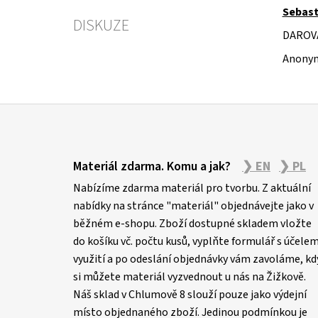
Sebast
DISKUZE
DAROV
Anonym
Z
á
Materiál zdarma. Komu a jak?
❯ EN
❯ PL
p
Nabízíme zdarma materiál pro tvorbu. Z aktuální
a
nabídky na stránce "materiál" objednávejte jako v
t
běžném e-shopu. Zboží dostupné skladem vložte
í
do košíku vč. počtu kusů, vyplňte formulář s účele
využití a po odeslání objednávky vám zavoláme, kd
si můžete materiál vyzvednout u nás na Žižkově.
Náš sklad v Chlumově 8 slouží pouze jako výdejní
místo objednaného zboží. Jedinou podmínkou je