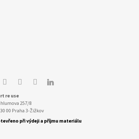

Youtube
Facebook
Instagram
rt re use
Chlumova 257/8
30 00 Praha 3-Žižkov
tevřeno při výdeji a příjmu materiálu