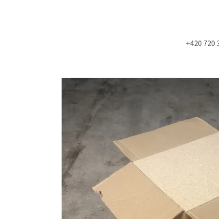
+420 720 
Co potřebujete najít?
HLEDAT
Doporučujeme
STUDIOVÝ MOLITAN
SLOŽKY A POŘADN