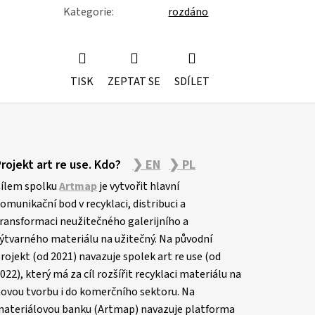
Kategorie
:
rozdáno
TISK
ZEPTAT SE
SDÍLET
Projekt art re use. Kdo?
❯ EN
❯ PL
ílem spolku
Artmap
je vytvořit hlavní
omunikační bod v recyklaci, distribuci a
ransformaci neužitečného galerijního a
ýtvarného materiálu na užitečný. Na původní
rojekt (od 2021) navazuje spolek art re use (od
022), který má za cíl rozšířit recyklaci materiálu na
ovou tvorbu i do komerčního sektoru. Na
ateriálovou banku (Artmap) navazuje platforma