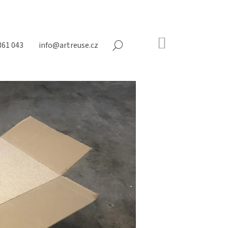
NÁKUPNÍ
361 043
info@artreuse.cz
HLEDAT
KOŠÍK
Prázdný
košík
Následující
ÍKY