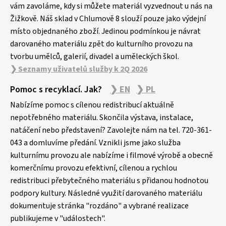
vám zavoláme, kdy si můžete materiál vyzvednout u nás na
Žižkově. Náš sklad v Chlumově 8 slouží pouze jako výdejní
místo objednaného zboží. Jedinou podmínkou je návrat
darovaného materiálu zpět do kulturního provozu na
tvorbu umělců, galerií, divadel a uměleckých škol.
❯ Seznamy uživatelů služby k 2Q 2026
Pomoc s recyklací. Jak?
❯ EN
❯ PL
Nabízíme pomoc s cílenou redistribucí aktuálně
nepotřebného materiálu. Skončila výstava, instalace,
natáčení nebo představení? Zavolejte nám na tel. 720-361-
043 a domluvíme předání. Vznikli jsme jako služba
kulturnímu provozu ale nabízíme i filmové výrobě a obecně
komerčnímu provozu efektivní, cílenou a rychlou
redistribuci přebytečného materiálu s přidanou hodnotou
podpory kultury. Následné využití darovaného materiálu
dokumentuje stránka "rozdáno" a vybrané realizace
publikujeme v "událostech".