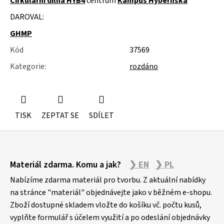
Cirkulární dílna HYB4
centrum
Kampus Hybernská
u
j
DAROVAL:
e
m
GHMP
e
Kód
37569
ŽIDLE
Kategorie
:
rozdáno
200KS
ČESKÝ
KRUMLOV
TISK
ZEPTAT SE
SDÍLET
Z
Materiál zdarma. Komu a jak?
❯ EN
❯ PL
á
p
Nabízíme zdarma materiál pro tvorbu. Z aktuální nabídky
a
na stránce "materiál" objednávejte jako v běžném e-shopu.
Zboží dostupné skladem vložte do košíku vč. počtu kusů,
t
vyplňte formulář s účelem využití a po odeslání objednávky
í