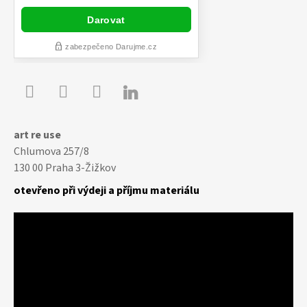

Youtube
Facebook
Instagram
art re use
Chlumova 257/8
130 00 Praha 3-Žižkov
otevřeno při výdeji a příjmu materiálu