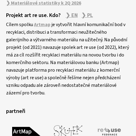
❯ Materiálové statistiky k 2Q 2026
Projekt art re use. Kdo?
❯ EN
❯ PL
Cílem spolku
Artmap
je vytvořit hlavní komunikační bod v
recyklaci, distribuci a transformaci neužitečného
galerijního a výtvarného materiálu na užitečný. Na původní
projekt (od 2021) navazuje spolek art re use (od 2022), který
má za cíl rozšířit recyklaci materiálu na novou tvorbu i do
komerčního sektoru. Na materiálovou banku (Artmap)
navazuje platforma pro recyklaci materiálu z komerční
výroby (art re use) a společně řešíme nejen předcházení
vzniku odpadu ale zároveň nedostatečné materiálové
zázemí pro tvorbu.
partneři