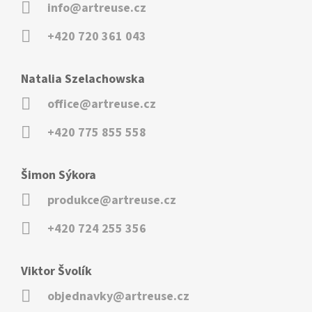
info@artreuse.cz
+420 720 361 043
Natalia Szelachowska
office@artreuse.cz
+420 775 855 558
Šimon Sýkora
produkce@artreuse.cz
+420 724 255 356
Viktor Švolík
objednavky@artreuse.cz