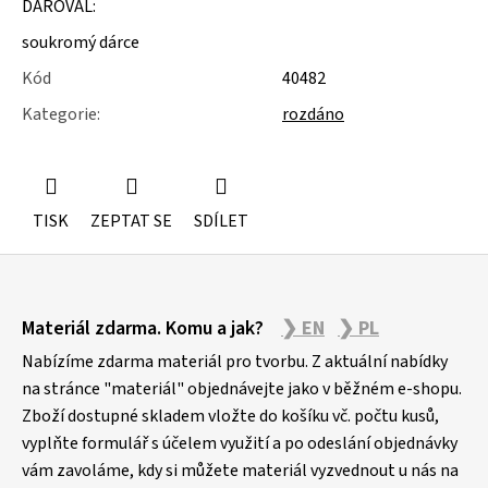
DAROVAL:
u
j
soukromý dárce
e
m
Kód
40482
e
Kategorie
:
rozdáno
ŽUPANY
TISK
ZEPTAT SE
SDÍLET
Z
Materiál zdarma. Komu a jak?
❯ EN
❯ PL
á
p
Nabízíme zdarma materiál pro tvorbu. Z aktuální nabídky
a
na stránce "materiál" objednávejte jako v běžném e-shopu.
Zboží dostupné skladem vložte do košíku vč. počtu kusů,
t
vyplňte formulář s účelem využití a po odeslání objednávky
í
vám zavoláme, kdy si můžete materiál vyzvednout u nás na