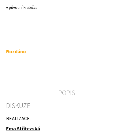
a
v původní krabičce
j
í
t
?
Měrná
Rozdáno
cena:
HLEDAT
POPIS
D
DISKUZE
o
p
o
REALIZACE:
r
u
Ema Střítezská
č