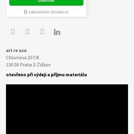

Youtube
Facebook
Instagram
art re use
Chlumova 257/8
130 00 Praha 3-Žižkov
otevřeno při výdeji a příjmu materiálu