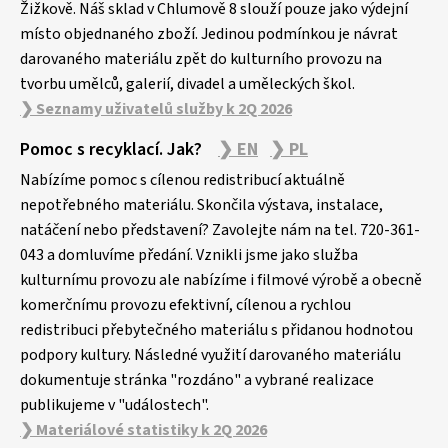
Žižkově. Náš sklad v Chlumově 8 slouží pouze jako výdejní
místo objednaného zboží. Jedinou podmínkou je návrat
darovaného materiálu zpět do kulturního provozu na
tvorbu umělců, galerií, divadel a uměleckých škol.
❯ Seznamy uživatelů služby k 2Q 2026
Pomoc s recyklací. Jak?
❯ EN
❯ PL
Nabízíme pomoc s cílenou redistribucí aktuálně
nepotřebného materiálu. Skončila výstava, instalace,
natáčení nebo představení? Zavolejte nám na tel. 720-361-
043 a domluvíme předání. Vznikli jsme jako služba
kulturnímu provozu ale nabízíme i filmové výrobě a obecně
komerčnímu provozu efektivní, cílenou a rychlou
redistribuci přebytečného materiálu s přidanou hodnotou
podpory kultury. Následné využití darovaného materiálu
dokumentuje stránka "rozdáno" a vybrané realizace
publikujeme v "událostech".
❯ Materiálové statistiky k 2Q 2026