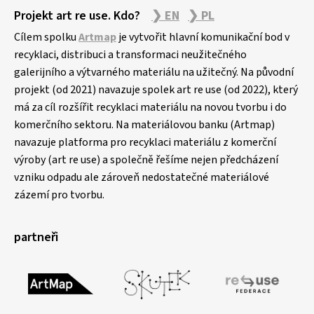
Projekt art re use. Kdo?
❯ EN
❯ PL
Cílem spolku
Artmap
je vytvořit hlavní komunikační bod v
recyklaci, distribuci a transformaci neužitečného
galerijního a výtvarného materiálu na užitečný. Na původní
projekt (od 2021) navazuje spolek art re use (od 2022), který
má za cíl rozšířit recyklaci materiálu na novou tvorbu i do
komerčního sektoru. Na materiálovou banku (Artmap)
navazuje platforma pro recyklaci materiálu z komerční
výroby (art re use) a společně řešíme nejen předcházení
vzniku odpadu ale zároveň nedostatečné materiálové
zázemí pro tvorbu.
partneři