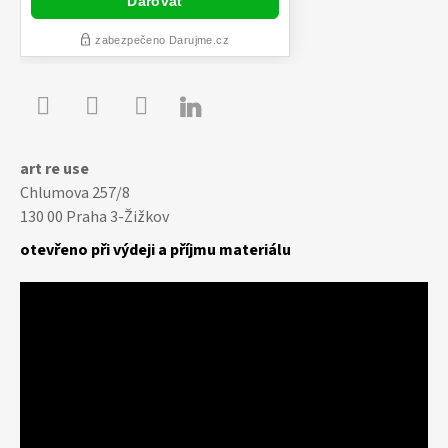

Youtube
Facebook
Instagram
art re use
Chlumova 257/8
130 00 Praha 3-Žižkov
otevřeno při výdeji a příjmu materiálu