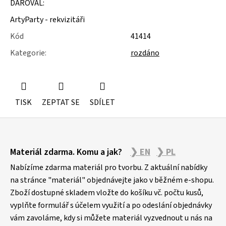
DAROVAL:
u
j
ArtyParty - rekvizitáři
e
m
Kód
41414
e
Kategorie
:
rozdáno
STUDIOVÝ
MOLITAN
TISK
ZEPTAT SE
SDÍLET
Z
Materiál zdarma. Komu a jak?
❯ EN
❯ PL
á
p
Nabízíme zdarma materiál pro tvorbu. Z aktuální nabídky
a
na stránce "materiál" objednávejte jako v běžném e-shopu.
Zboží dostupné skladem vložte do košíku vč. počtu kusů,
t
vyplňte formulář s účelem využití a po odeslání objednávky
í
vám zavoláme, kdy si můžete materiál vyzvednout u nás na