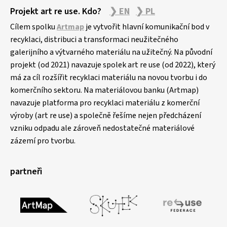
Projekt art re use. Kdo?
❯ EN
❯ PL
Cílem spolku
Artmap
je vytvořit hlavní komunikační bod v
recyklaci, distribuci a transformaci neužitečného
galerijního a výtvarného materiálu na užitečný. Na původní
projekt (od 2021) navazuje spolek art re use (od 2022), který
má za cíl rozšířit recyklaci materiálu na novou tvorbu i do
komerčního sektoru. Na materiálovou banku (Artmap)
navazuje platforma pro recyklaci materiálu z komerční
výroby (art re use) a společně řešíme nejen předcházení
vzniku odpadu ale zároveň nedostatečné materiálové
zázemí pro tvorbu.
partneři