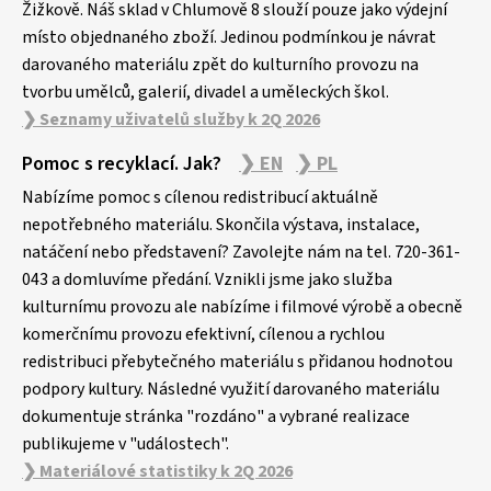
Žižkově. Náš sklad v Chlumově 8 slouží pouze jako výdejní
místo objednaného zboží. Jedinou podmínkou je návrat
darovaného materiálu zpět do kulturního provozu na
tvorbu umělců, galerií, divadel a uměleckých škol.
❯ Seznamy uživatelů služby k 2Q 2026
Pomoc s recyklací. Jak?
❯ EN
❯ PL
Nabízíme pomoc s cílenou redistribucí aktuálně
nepotřebného materiálu. Skončila výstava, instalace,
natáčení nebo představení? Zavolejte nám na tel. 720-361-
043 a domluvíme předání. Vznikli jsme jako služba
kulturnímu provozu ale nabízíme i filmové výrobě a obecně
komerčnímu provozu efektivní, cílenou a rychlou
redistribuci přebytečného materiálu s přidanou hodnotou
podpory kultury. Následné využití darovaného materiálu
dokumentuje stránka "rozdáno" a vybrané realizace
publikujeme v "událostech".
❯ Materiálové statistiky k 2Q 2026