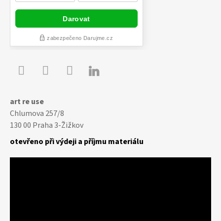

Youtube
Facebook
Instagram
art re use
Chlumova 257/8
130 00 Praha 3-Žižkov
otevřeno při výdeji a příjmu materiálu