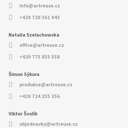
info@artreuse.cz
+420 720 361 043
Natalia Szelachowska
office@artreuse.cz
+420 775 855 558
Šimon Sýkora
produkce@artreuse.cz
+420 724 255 356
Viktor Švolík
objednavky@artreuse.cz