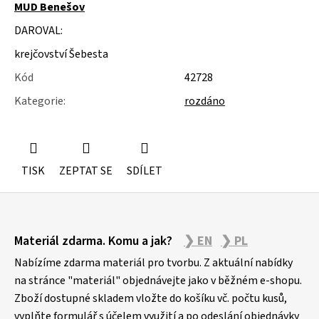
u
MUD Benešov
j
DAROVAL:
e
m
krejčovství Šebesta
e
Kód
42728
KOVOVÉ
Kategorie
:
rozdáno
STOJÁNKY
TISK
ZEPTAT SE
SDÍLET
Z
Materiál zdarma. Komu a jak?
❯ EN
❯ PL
á
p
Nabízíme zdarma materiál pro tvorbu. Z aktuální nabídky
a
na stránce "materiál" objednávejte jako v běžném e-shopu.
Zboží dostupné skladem vložte do košíku vč. počtu kusů,
t
vyplňte formulář s účelem využití a po odeslání objednávky