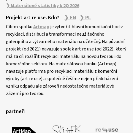
❯ Materiálové statistiky k 2Q 2026
Projekt art re use. Kdo?
❯ EN
❯ PL
Cílem spolku
Artmap
je vytvořit hlavní komunikační bod v
recyklaci, distribuci a transformaci neužitečného
galerijního a výtvarného materiálu na užitečný. Na původní
projekt (od 2021) navazuje spolek art re use (od 2022), který
má za cíl rozšířit recyklaci materiálu na novou tvorbu i do
komerčního sektoru. Na materiálovou banku (Artmap)
navazuje platforma pro recyklaci materiálu z komerční
výroby (art re use) a společně řešíme nejen předcházení
vzniku odpadu ale zároveň nedostatečné materiálové
zázemí pro tvorbu.
partneři