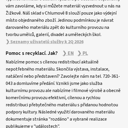
í
vám zavoláme, kdy si můžete materiál vyzvednout u nás na
Žižkově. Náš sklad v Chlumově 8 slouží pouze jako výdejní
místo objednaného zboží. Jedinou podmínkou je návrat
darovaného materiálu zpět do kulturního provozu na
tvorbu umělců, galerií, divadel a uměleckých škol.
❯ Seznamy uživatelů služby k 2Q 2026
Pomoc s recyklací. Jak?
❯ EN
❯ PL
Nabízíme pomoc s cílenou redistribucí aktuálně
nepotřebného materiálu. Skončila výstava, instalace,
natáčení nebo představení? Zavolejte nám na tel. 720-361-
043 a domluvíme předání. Vznikli jsme jako služba
kulturnímu provozu ale nabízíme i filmové výrobě a obecně
komerčnímu provozu efektivní, cílenou a rychlou
redistribuci přebytečného materiálu s přidanou hodnotou
podpory kultury. Následné využití darovaného materiálu
dokumentuje stránka "rozdáno" a vybrané realizace
publikujeme v "událostech".