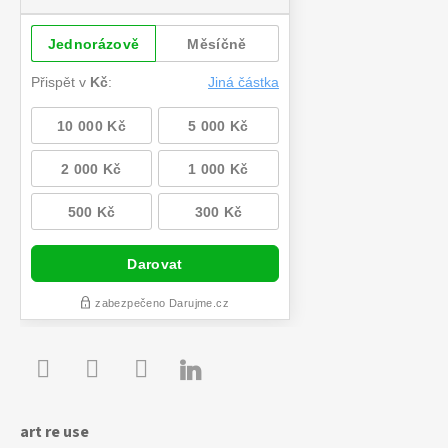

Youtube
Facebook
Instagram
art re use