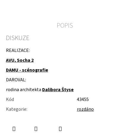
u
j
e
m
POPIS
e
DISKUZE
MOLITAN
Z
TOVARNY
REALIZACE:
NA
MATRACE
AVU, Socha 2
DAMU - scénografie
DAROVAL:
rodina architekta
Dalibora Štyse
Kód
43455
Kategorie
:
rozdáno