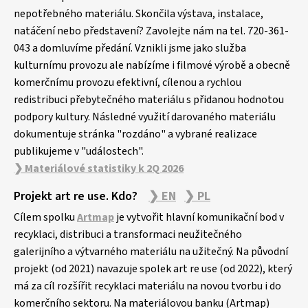
nepotřebného materiálu. Skončila výstava, instalace,
natáčení nebo představení? Zavolejte nám na tel. 720-361-
043 a domluvíme předání. Vznikli jsme jako služba
kulturnímu provozu ale nabízíme i filmové výrobě a obecně
komerčnímu provozu efektivní, cílenou a rychlou
redistribuci přebytečného materiálu s přidanou hodnotou
podpory kultury. Následné využití darovaného materiálu
dokumentuje stránka "rozdáno" a vybrané realizace
publikujeme v "událostech".
❯ Materiálové statistiky k 2Q 2026
Projekt art re use. Kdo?
❯ EN
❯ PL
Cílem spolku
Artmap
je vytvořit hlavní komunikační bod v
recyklaci, distribuci a transformaci neužitečného
galerijního a výtvarného materiálu na užitečný. Na původní
projekt (od 2021) navazuje spolek art re use (od 2022), který
má za cíl rozšířit recyklaci materiálu na novou tvorbu i do
komerčního sektoru. Na materiálovou banku (Artmap)