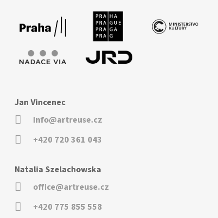
Jan Vincenec
info@artreuse.cz
+420 720 361 043
Natalia Szelachowska
office@artreuse.cz
+420 775 855 558