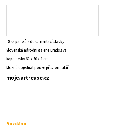
a
j
í
t
?
18 ks panelů s dokumentací stavby
Slovenská národní galerie Bratislava
kapa desky 60 x 50 x 1 cm
Možné objednat pouze přes formulář:
HLEDAT
moje.artreuse.cz
D
o
p
o
Měrná
r
Rozdáno
u
cena:
č