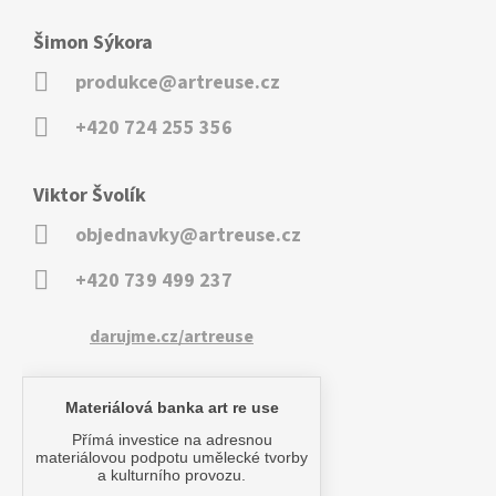
Šimon Sýkora
produkce@artreuse.cz
+420 724 255 356
Viktor Švolík
objednavky@artreuse.cz
+420 739 499 237
darujme.cz/artreuse