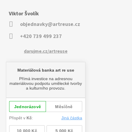
Viktor Švolík
objednavky@artreuse.cz
+420 739 499 237
darujme.cz/artreuse