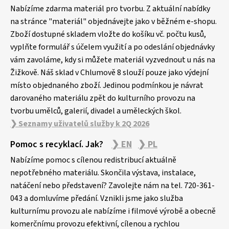
p
Nabízíme zdarma materiál pro tvorbu. Z aktuální nabídky
a
na stránce "materiál" objednávejte jako v běžném e-shopu.
Zboží dostupné skladem vložte do košíku vč. počtu kusů,
t
vyplňte formulář s účelem využití a po odeslání objednávky
í
vám zavoláme, kdy si můžete materiál vyzvednout u nás na
Žižkově. Náš sklad v Chlumově 8 slouží pouze jako výdejní
místo objednaného zboží. Jedinou podmínkou je návrat
darovaného materiálu zpět do kulturního provozu na
tvorbu umělců, galerií, divadel a uměleckých škol.
❯ Seznamy uživatelů služby k 2Q 2026
Pomoc s recyklací. Jak?
❯ EN
❯ PL
Nabízíme pomoc s cílenou redistribucí aktuálně
nepotřebného materiálu. Skončila výstava, instalace,
natáčení nebo představení? Zavolejte nám na tel. 720-361-
043 a domluvíme předání. Vznikli jsme jako služba
kulturnímu provozu ale nabízíme i filmové výrobě a obecně
komerčnímu provozu efektivní, cílenou a rychlou