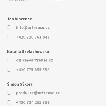
Jan Vincenec
info@artreuse.cz
+420 720 361 043
Natalia Szelachowska
office@artreuse.cz
+420 775 855 558
Šimon Sýkora
produkce@artreuse.cz
+420 724 255 356