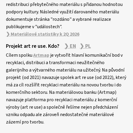
redistribuci přebytečného materiálu s přidanou hodnotou
podpory kultury. Následné využití darovaného materiálu
dokumentuje stránka "rozdáno" a vybrané realizace
publikujeme v "událostech".
❯ Materiálové statistiky k 2Q 2026
Projekt art re use. Kdo?
❯ EN
❯ PL
Cílem spolku
Artmap
je vytvořit hlavní komunikační bod v
recyklaci, distribuci a transformaci neužitečného
galerijního a výtvarného materiálu na užitečný. Na původní
projekt (od 2021) navazuje spolek art re use (od 2022), který
má za cíl rozšířit recyklaci materiálu na novou tvorbu i do
komerčního sektoru. Na materiálovou banku (Artmap)
navazuje platforma pro recyklaci materiálu z komerční
výroby (art re use) a společně řešíme nejen předcházení
vzniku odpadu ale zároveň nedostatečné materiálové
zázemí pro tvorbu.