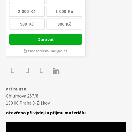

Youtube
Facebook
Instagram
art re use
Chlumova 257/8
130 00 Praha 3-Žižkov
otevřeno při výdeji a příjmu materiálu