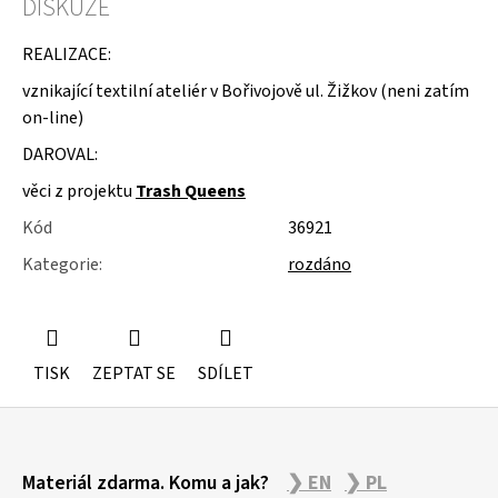
DISKUZE
u
j
e
REALIZACE:
m
vznikající textilní ateliér v Bořivojově ul. Žižkov (neni zatím
e
on-line)
KOVOVÉ
DAROVAL:
STOJÁNKY
věci z projektu
Trash Queens
Kód
36921
Kategorie
:
rozdáno
TISK
ZEPTAT SE
SDÍLET
Z
Materiál zdarma. Komu a jak?
❯ EN
❯ PL
á