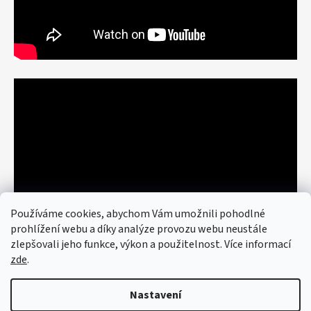
Používáme cookies, abychom Vám umožnili pohodlné
prohlížení webu a díky analýze provozu webu neustále
zlepšovali jeho funkce, výkon a použitelnost. Více informací
zde
.
Nastavení