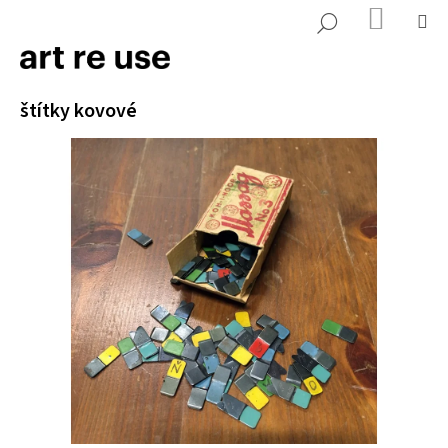
K
Přejít
NÁKUP
M
HLEDAT
KOŠÍK
o
na
ZPĚT
ZPĚT
š
obsah
í
C
štítky kovové
k
o
p
o
t
ř
e
b
u
j
e
t
e
n