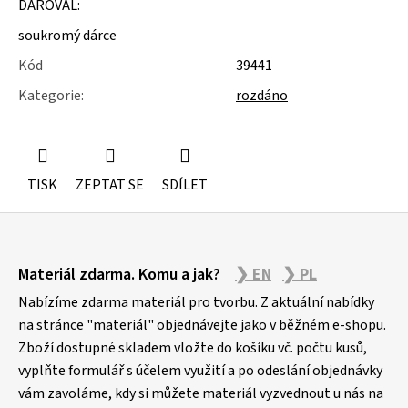
DAROVAL:
u
j
soukromý dárce
e
m
Kód
39441
e
Kategorie
:
rozdáno
POLYSTYREN
TISK
ZEPTAT SE
SDÍLET
Z
Materiál zdarma. Komu a jak?
❯ EN
❯ PL
á
p
Nabízíme zdarma materiál pro tvorbu. Z aktuální nabídky
a
na stránce "materiál" objednávejte jako v běžném e-shopu.
Zboží dostupné skladem vložte do košíku vč. počtu kusů,
t
vyplňte formulář s účelem využití a po odeslání objednávky
í
vám zavoláme, kdy si můžete materiál vyzvednout u nás na