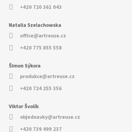
+420 720 361 043
Natalia Szelachowska
office@artreuse.cz
+420 775 855 558
Šimon Sýkora
produkce@artreuse.cz
+420 724 255 356
Viktor Švolík
objednavky@artreuse.cz
+420 739 499 237