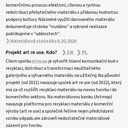
komerčnímu provozu efektivní, cílenou a rychlou
redistribuci přebytečného materiálu s přidanou hodnotou
podpory kultury. Následné využití darovaného materiálu
dokumentuje stránka "rozdáno" a vybrané realizace
publikujeme v "událostech".
❯ Materiálové statistiky k 2Q 2026
Projekt art re use. Kdo?
❯ EN
❯ PL
Cílem spolku
Artmap
je vytvořit hlavní komunikační bod v
recyklaci, distribuci a transformaci neužitečného
galerijního a výtvarného materiálu na užitečný. Na původní
projekt (od 2021) navazuje spolek art re use (od 2022), který
má za cíl rozšířit recyklaci materiálu na novou tvorbu i do
komerčního sektoru. Na materiálovou banku (Artmap)
navazuje platforma pro recyklaci materiálu z komerční
výroby (art re use) a společně řešíme nejen předcházení
vzniku odpadu ale zároveň nedostatečné materiálové
zázemí pro tvorbu.