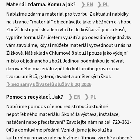
Materiál zdarma. Komu a jak?
❯ EN
❯ PL
á
p
Nabízíme zdarma materiál pro tvorbu. Z aktuální nabídky
a
na stránce "materiál" objednávejte jako v běžném e-shopu.
Zboží dostupné skladem vložte do košíku vč. počtu kusů,
t
vyplňte formulář s účelem využití a po odeslání objednávky
í
vám zavoláme, kdy si můžete materiál vyzvednout u nás na
Žižkově. Náš sklad v Chlumově 8 slouží pouze jako výdejní
místo objednaného zboží. Jedinou podmínkou je návrat
darovaného materiálu zpět do kulturního provozu na
tvorbu umělců, galerií, divadel a uměleckých škol.
❯ Seznamy uživatelů služby k 2Q 2026
Pomoc s recyklací. Jak?
❯ EN
❯ PL
Nabízíme pomoc s cílenou redistribucí aktuálně
nepotřebného materiálu. Skončila výstava, instalace,
natáčení nebo představení? Zavolejte nám na tel. 720-361-
043 a domluvíme předání. Vznikli jsme jako služba
kulturnímu provozu ale nabízíme i filmové výrobě a obecně