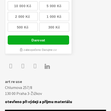

Youtube
Facebook
Instagram
art re use
Chlumova 257/8
130 00 Praha 3-Žižkov
otevřeno při výdeji a příjmu materiálu