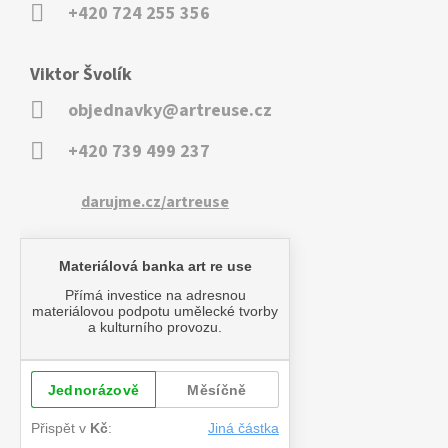
+420 724 255 356
Viktor Švolík
objednavky@artreuse.cz
+420 739 499 237
darujme.cz/artreuse