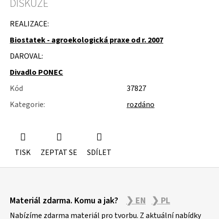
DISKUZE
u
j
e
REALIZACE:
m
Biostatek - agroekologická praxe od r. 2007
e
DAROVAL:
NÁSTĚNÁ
STROPNÍ
Divadlo PONEC
KONZOLE
6900KS
Kód
37827
Kategorie
:
rozdáno
TISK
ZEPTAT SE
SDÍLET
Z
Materiál zdarma. Komu a jak?
❯ EN
❯ PL
á
p
Nabízíme zdarma materiál pro tvorbu. Z aktuální nabídky