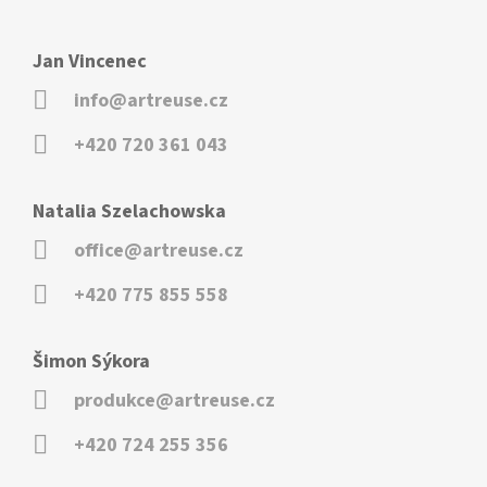
Jan Vincenec
info@artreuse.cz
+420 720 361 043
Natalia Szelachowska
office@artreuse.cz
+420 775 855 558
Šimon Sýkora
produkce@artreuse.cz
+420 724 255 356