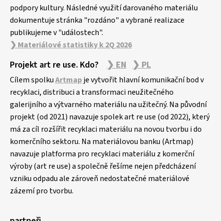
podpory kultury. Následné využití darovaného materiálu
dokumentuje stránka "rozdáno" a vybrané realizace
publikujeme v "událostech".
❯ Materiálové statistiky k 2Q 2026
Projekt art re use. Kdo?
❯ EN
❯ PL
Cílem spolku
Artmap
je vytvořit hlavní komunikační bod v
recyklaci, distribuci a transformaci neužitečného
galerijního a výtvarného materiálu na užitečný. Na původní
projekt (od 2021) navazuje spolek art re use (od 2022), který
má za cíl rozšířit recyklaci materiálu na novou tvorbu i do
komerčního sektoru. Na materiálovou banku (Artmap)
navazuje platforma pro recyklaci materiálu z komerční
výroby (art re use) a společně řešíme nejen předcházení
vzniku odpadu ale zároveň nedostatečné materiálové
zázemí pro tvorbu.
partneři