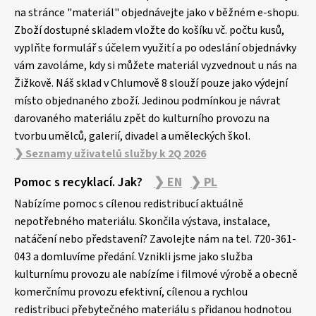
a
na stránce "materiál" objednávejte jako v běžném e-shopu.
Zboží dostupné skladem vložte do košíku vč. počtu kusů,
t
vyplňte formulář s účelem využití a po odeslání objednávky
í
vám zavoláme, kdy si můžete materiál vyzvednout u nás na
Žižkově. Náš sklad v Chlumově 8 slouží pouze jako výdejní
místo objednaného zboží. Jedinou podmínkou je návrat
darovaného materiálu zpět do kulturního provozu na
tvorbu umělců, galerií, divadel a uměleckých škol.
❯ Seznamy uživatelů služby k 2Q 2026
Pomoc s recyklací. Jak?
❯ EN
❯ PL
Nabízíme pomoc s cílenou redistribucí aktuálně
nepotřebného materiálu. Skončila výstava, instalace,
natáčení nebo představení? Zavolejte nám na tel. 720-361-
043 a domluvíme předání. Vznikli jsme jako služba
kulturnímu provozu ale nabízíme i filmové výrobě a obecně
komerčnímu provozu efektivní, cílenou a rychlou
redistribuci přebytečného materiálu s přidanou hodnotou