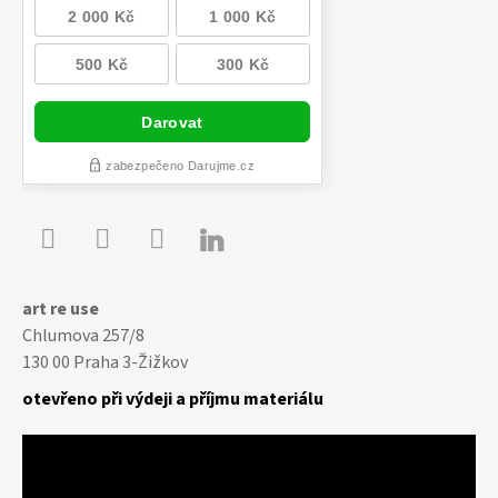

Youtube
Facebook
Instagram
art re use
Chlumova 257/8
130 00 Praha 3-Žižkov
otevřeno při výdeji a příjmu materiálu