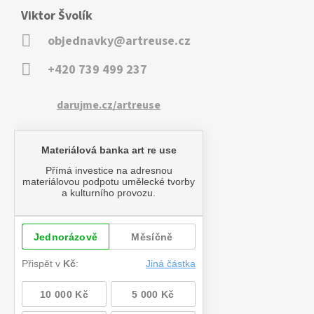
Viktor Švolík
objednavky@artreuse.cz
+420 739 499 237
darujme.cz/artreuse