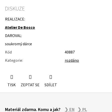
u
j
DISKUZE
e
m
REALIZACE:
e
Atelier De Bosco
ÚSTŘICE
DAROVAL:
-
MUŠLE
soukromý dárce
Kód
40887
Kategorie
:
rozdáno
TISK
ZEPTAT SE
SDÍLET
Z
Materiál zdarma. Komu a jak?
❯ EN
❯ PL