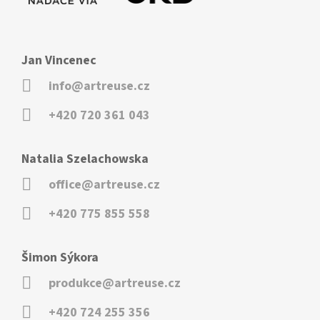
Jan Vincenec
info@artreuse.cz
+420 720 361 043
Natalia Szelachowska
office@artreuse.cz
+420 775 855 558
Šimon Sýkora
produkce@artreuse.cz
+420 724 255 356