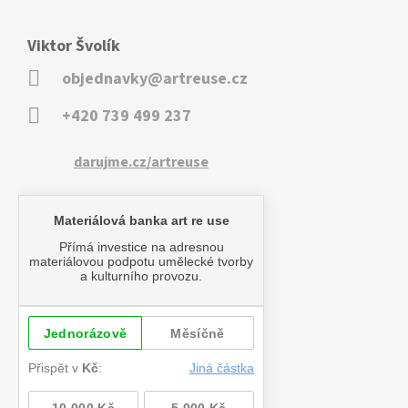
Viktor Švolík
objednavky@artreuse.cz
+420 739 499 237
darujme.cz/artreuse