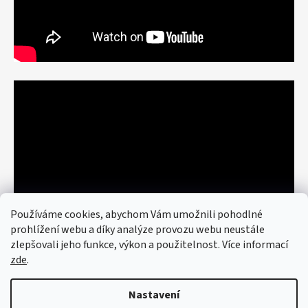
Používáme cookies, abychom Vám umožnili pohodlné
prohlížení webu a díky analýze provozu webu neustále
zlepšovali jeho funkce, výkon a použitelnost. Více informací
zde
.
Nastavení