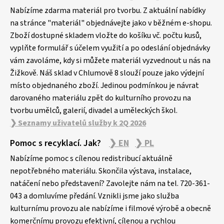
á
p
Nabízíme zdarma materiál pro tvorbu. Z aktuální nabídky
a
na stránce "materiál" objednávejte jako v běžném e-shopu.
Zboží dostupné skladem vložte do košíku vč. počtu kusů,
t
vyplňte formulář s účelem využití a po odeslání objednávky
í
vám zavoláme, kdy si můžete materiál vyzvednout u nás na
Žižkově. Náš sklad v Chlumově 8 slouží pouze jako výdejní
místo objednaného zboží. Jedinou podmínkou je návrat
darovaného materiálu zpět do kulturního provozu na
tvorbu umělců, galerií, divadel a uměleckých škol.
❯ Seznamy uživatelů služby k 2Q 2026
Pomoc s recyklací. Jak?
❯ EN
❯ PL
Nabízíme pomoc s cílenou redistribucí aktuálně
nepotřebného materiálu. Skončila výstava, instalace,
natáčení nebo představení? Zavolejte nám na tel. 720-361-
043 a domluvíme předání. Vznikli jsme jako služba
kulturnímu provozu ale nabízíme i filmové výrobě a obecně
komerčnímu provozu efektivní, cílenou a rychlou