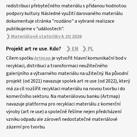
redistribuci přebytečného materiálu s přidanou hodnotou
podpory kultury. Následné využití darovaného materiálu
dokumentuje stránka "rozdáno" a vybrané realizace
publikujeme v "událostech".
❯ Materiálové statistiky k 2Q 2026
Projekt art re use. Kdo?
❯ EN
❯ PL
Cílem spolku
Artmap
je vytvořit hlavní komunikační bod v
recyklaci, distribuci a transformaci neužitečného
galerijního a výtvarného materiálu na užitečný. Na původní
projekt (od 2021) navazuje spolek art re use (od 2022), který
má za cíl rozšířit recyklaci materiálu na novou tvorbu i do
komerčního sektoru. Na materiálovou banku (Artmap)
navazuje platforma pro recyklaci materiálu z komerční
výroby (art re use) a společně řešíme nejen předcházení
vzniku odpadu ale zároveň nedostatečné materiálové
zázemí pro tvorbu.