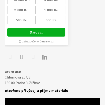

Youtube
Facebook
Instagram
art re use
Chlumova 257/8
130 00 Praha 3-Žižkov
otevřeno při výdeji a příjmu materiálu