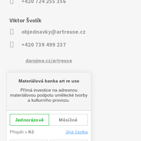
+420 724 255 356
Viktor Švolík
objednavky@artreuse.cz
+420 739 499 237
darujme.cz/artreuse