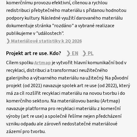
komerčnímu provozu efektivní, cílenou a rychlou
redistribuci přebytečného materiálu s přidanou hodnotou
podpory kultury. Následné využití darovaného materiálu
dokumentuje stránka "rozdáno" a vybrané realizace
publikujeme v "událostech".
❯ Materiálové statistiky k 2Q 2026
Projekt art re use. Kdo?
❯ EN
❯ PL
Cílem spolku
Artmap
je vytvořit hlavní komunikační bod v
recyklaci, distribuci a transformaci neužitečného
galerijního a výtvarného materiálu na užitečný. Na původní
projekt (od 2021) navazuje spolek art re use (od 2022), který
má za cíl rozšířit recyklaci materiálu na novou tvorbu i do
komerčního sektoru. Na materiálovou banku (Artmap)
navazuje platforma pro recyklaci materiálu z komerční
výroby (art re use) a společně řešíme nejen předcházení
vzniku odpadu ale zároveň nedostatečné materiálové
zázemí pro tvorbu.