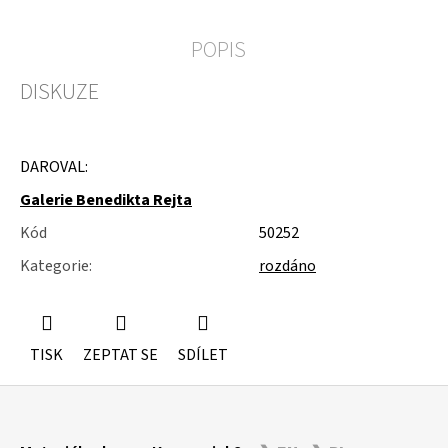
u
j
POPIS
e
m
e
DISKUZE
MOLITAN
Z
TOVARNY
DAROVAL:
NA
MATRACE
Galerie Benedikta Rejta
Kód
50252
Kategorie
:
rozdáno
TISK
ZEPTAT SE
SDÍLET
Z