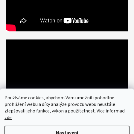
Používáme cookies, abychom Vám umožnili pohodlné
prohlížení webu a díky analýze provozu webu neustále
zlepšovali jeho funkce, výkon a použitelnost. Více informací
zde
.
Nastavení