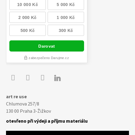

Youtube
Facebook
Instagram
art re use
Chlumova 257/8
130 00 Praha 3-Žižkov
otevřeno při výdeji a příjmu materiálu