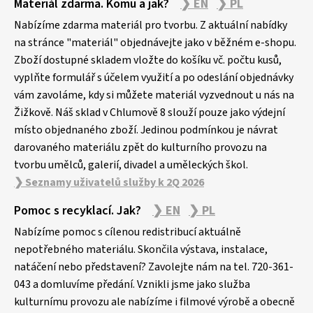
Materiál zdarma. Komu a jak?
❯ EN
❯ PL
á
p
Nabízíme zdarma materiál pro tvorbu. Z aktuální nabídky
a
na stránce "materiál" objednávejte jako v běžném e-shopu.
Zboží dostupné skladem vložte do košíku vč. počtu kusů,
t
vyplňte formulář s účelem využití a po odeslání objednávky
í
vám zavoláme, kdy si můžete materiál vyzvednout u nás na
Žižkově. Náš sklad v Chlumově 8 slouží pouze jako výdejní
místo objednaného zboží. Jedinou podmínkou je návrat
darovaného materiálu zpět do kulturního provozu na
tvorbu umělců, galerií, divadel a uměleckých škol.
❯ Seznamy uživatelů služby k 2Q 2026
Pomoc s recyklací. Jak?
❯ EN
❯ PL
Nabízíme pomoc s cílenou redistribucí aktuálně
nepotřebného materiálu. Skončila výstava, instalace,
natáčení nebo představení? Zavolejte nám na tel. 720-361-
043 a domluvíme předání. Vznikli jsme jako služba
kulturnímu provozu ale nabízíme i filmové výrobě a obecně