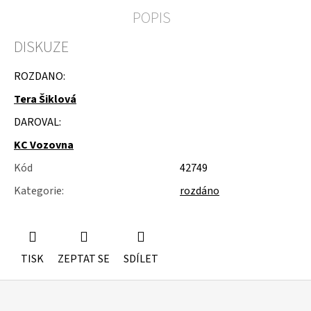
u
POPIS
j
e
DISKUZE
m
e
ROZDANO:
SKŘÍŇKA
Tera Šiklová
NA
KOLEČKÁCH
DAROVAL:
KC Vozovna
Kód
42749
Kategorie
:
rozdáno
TISK
ZEPTAT SE
SDÍLET