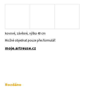
a
j
í
t
?
kovové, závěsné, výška 40 cm
Možné objednat pouze přes formulář:
moje.artreuse.cz
HLEDAT
D
Měrná
Rozdáno
o
p
cena:
o
r
u
č