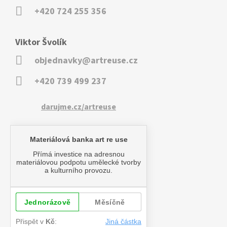
+420 724 255 356
Viktor Švolík
objednavky@artreuse.cz
+420 739 499 237
darujme.cz/artreuse