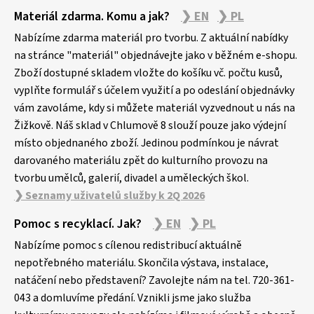
Z
Materiál zdarma. Komu a jak?
❯ EN
❯ PL
á
p
Nabízíme zdarma materiál pro tvorbu. Z aktuální nabídky
a
na stránce "materiál" objednávejte jako v běžném e-shopu.
Zboží dostupné skladem vložte do košíku vč. počtu kusů,
t
vyplňte formulář s účelem využití a po odeslání objednávky
í
vám zavoláme, kdy si můžete materiál vyzvednout u nás na
Žižkově. Náš sklad v Chlumově 8 slouží pouze jako výdejní
místo objednaného zboží. Jedinou podmínkou je návrat
darovaného materiálu zpět do kulturního provozu na
tvorbu umělců, galerií, divadel a uměleckých škol.
❯ Seznamy uživatelů služby k 2Q 2026
Pomoc s recyklací. Jak?
❯ EN
❯ PL
Nabízíme pomoc s cílenou redistribucí aktuálně
nepotřebného materiálu. Skončila výstava, instalace,
natáčení nebo představení? Zavolejte nám na tel. 720-361-
043 a domluvíme předání. Vznikli jsme jako služba