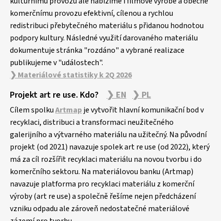
kulturnímu provozu ale nabízíme i filmové výrobě a obecně
komerčnímu provozu efektivní, cílenou a rychlou
redistribuci přebytečného materiálu s přidanou hodnotou
podpory kultury. Následné využití darovaného materiálu
dokumentuje stránka "rozdáno" a vybrané realizace
publikujeme v "událostech".
❯ Materiálové statistiky k 2Q 2026
Projekt art re use. Kdo?
❯ EN
❯ PL
Cílem spolku
Artmap
je vytvořit hlavní komunikační bod v
recyklaci, distribuci a transformaci neužitečného
galerijního a výtvarného materiálu na užitečný. Na původní
projekt (od 2021) navazuje spolek art re use (od 2022), který
má za cíl rozšířit recyklaci materiálu na novou tvorbu i do
komerčního sektoru. Na materiálovou banku (Artmap)
navazuje platforma pro recyklaci materiálu z komerční
výroby (art re use) a společně řešíme nejen předcházení
vzniku odpadu ale zároveň nedostatečné materiálové