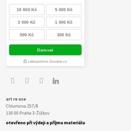

Youtube
Facebook
Instagram
art re use
Chlumova 257/8
130 00 Praha 3-Žižkov
otevřeno při výdeji a příjmu materiálu