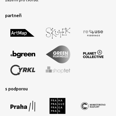
zázemí pro tvorbu.
partneři
s podporou