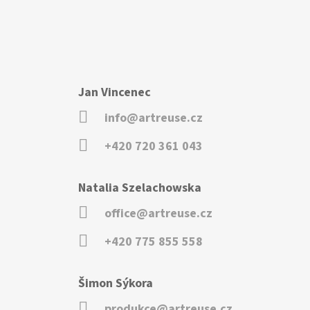
Jan Vincenec
info@artreuse.cz
+420 720 361 043
Natalia Szelachowska
office@artreuse.cz
+420 775 855 558
Šimon Sýkora
produkce@artreuse.cz