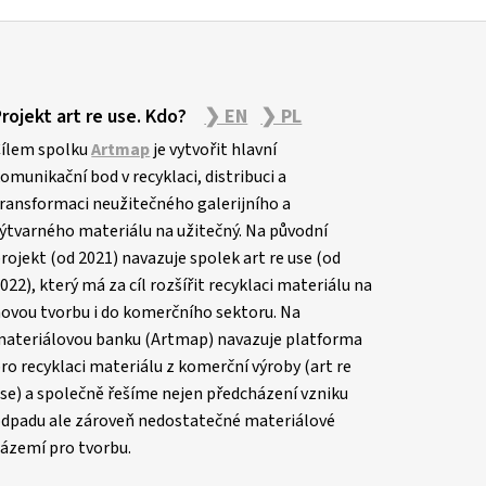
Projekt art re use. Kdo?
❯ EN
❯ PL
ílem spolku
Artmap
je vytvořit hlavní
omunikační bod v recyklaci, distribuci a
ransformaci neužitečného galerijního a
ýtvarného materiálu na užitečný. Na původní
rojekt (od 2021) navazuje spolek art re use (od
022), který má za cíl rozšířit recyklaci materiálu na
ovou tvorbu i do komerčního sektoru. Na
ateriálovou banku (Artmap) navazuje platforma
ro recyklaci materiálu z komerční výroby (art re
se) a společně řešíme nejen předcházení vzniku
dpadu ale zároveň nedostatečné materiálové
ázemí pro tvorbu.