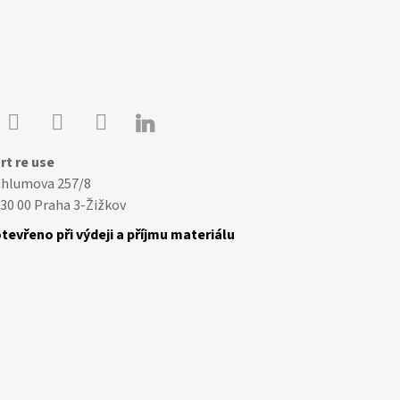

Youtube
Facebook
Instagram
rt re use
Chlumova 257/8
30 00 Praha 3-Žižkov
tevřeno při výdeji a příjmu materiálu