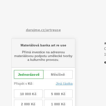
darujme.cz/artreuse
a
1
o