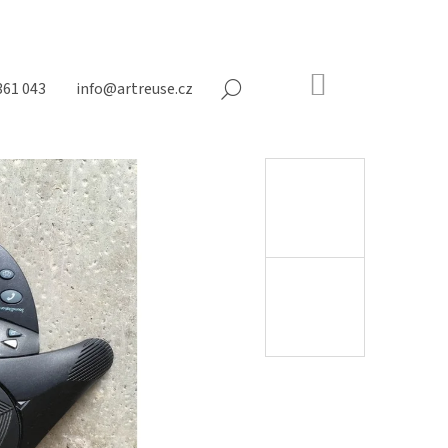
NÁKUPNÍ
361 043
info@artreuse.cz
HLEDAT
KOŠÍK
Prázdný
košík
Následující
N