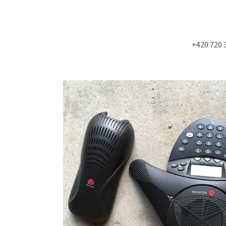
+420 720 
Co potřebujete najít?
HLEDAT
Doporučujeme
NÁSTĚNÁ STROPNÍ KONZOLE 6900KS
STUDIOVÝ MOLITA