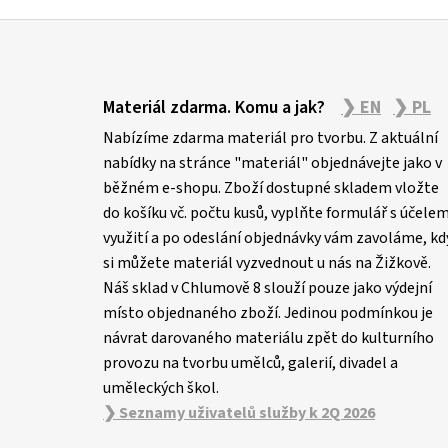
Z
á
Materiál zdarma. Komu a jak?
❯ EN
❯ PL
p
Nabízíme zdarma materiál pro tvorbu. Z aktuální
a
nabídky na stránce "materiál" objednávejte jako v
t
běžném e-shopu. Zboží dostupné skladem vložte
í
do košíku vč. počtu kusů, vyplňte formulář s účele
využití a po odeslání objednávky vám zavoláme, kd
si můžete materiál vyzvednout u nás na Žižkově.
Náš sklad v Chlumově 8 slouží pouze jako výdejní
místo objednaného zboží. Jedinou podmínkou je
návrat darovaného materiálu zpět do kulturního
provozu na tvorbu umělců, galerií, divadel a
uměleckých škol.
❯ Seznamy uživatelů služby k 2Q 2026