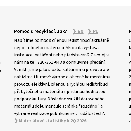
Pomoc s recyklací. Jak?
❯ EN
❯ PL
Nabízíme pomoc s cílenou redistribucí aktuálně
C
nepotřebného materiálu. Skončila výstava,
k
instalace, natáčení nebo představení? Zavolejte
t
m
nám na tel. 720-361-043 a domluvíme předání.
v
y
Vznikli jsme jako služba kulturnímu provozu ale
p
nabízíme i filmové výrobě a obecně komerčnímu
2
provozu efektivní, cílenou a rychlou redistribuci
n
přebytečného materiálu s přidanou hodnotou
m
podpory kultury. Následné využití darovaného
p
materiálu dokumentuje stránka "rozdáno" a
u
vybrané realizace publikujeme v "událostech".
o
❯ Materiálové statistiky k 2Q 2026
z