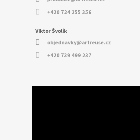
+420 724 255 356
Viktor Švolík
objednavky@artreuse.cz
+420 739 499 237