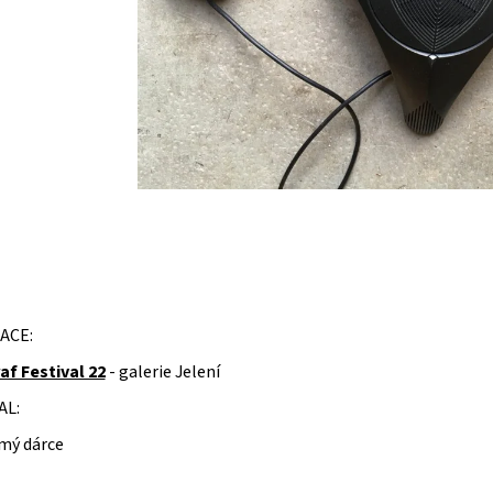
ACE:
af Festival 22
- galerie Jelení
AL:
mý dárce