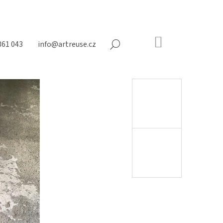
NÁKUPNÍ
361 043
info@artreuse.cz
HLEDAT
KOŠÍK
Prázdný
košík
Následující
N