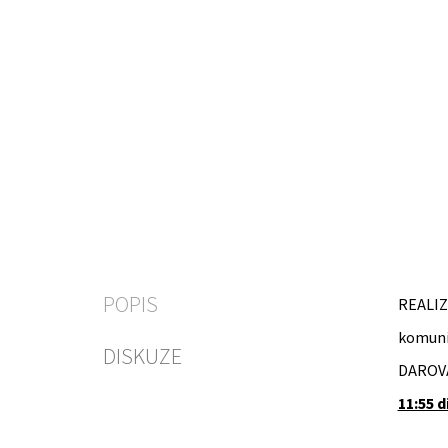
POPIS
REALIZ
komuni
DISKUZE
DAROV
11:55 d