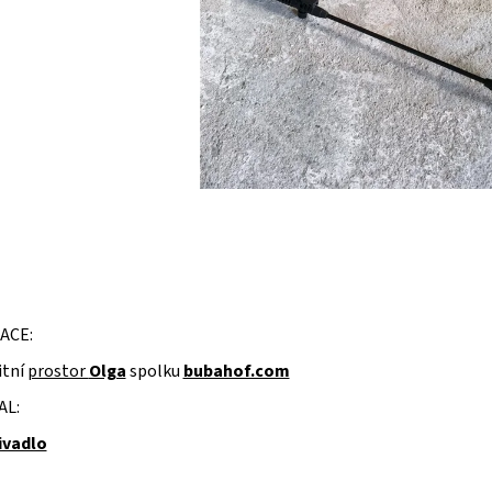
ACE:
tní
prostor
Olga
spolku
bubahof.com
AL:
ivadlo