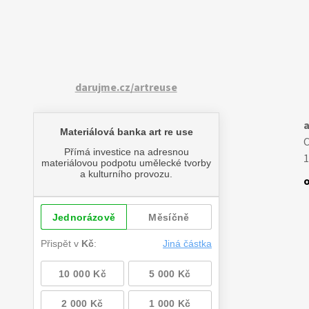
darujme.cz/artreuse
a
1
o