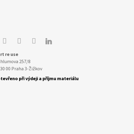

Youtube
Facebook
Instagram
rt re use
Chlumova 257/8
30 00 Praha 3-Žižkov
tevřeno při výdeji a příjmu materiálu