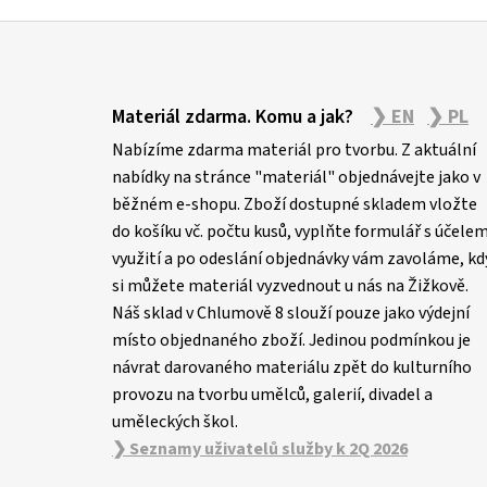
Z
á
Materiál zdarma. Komu a jak?
❯ EN
❯ PL
p
Nabízíme zdarma materiál pro tvorbu. Z aktuální
a
nabídky na stránce "materiál" objednávejte jako v
t
běžném e-shopu. Zboží dostupné skladem vložte
í
do košíku vč. počtu kusů, vyplňte formulář s účele
využití a po odeslání objednávky vám zavoláme, kd
si můžete materiál vyzvednout u nás na Žižkově.
Náš sklad v Chlumově 8 slouží pouze jako výdejní
místo objednaného zboží. Jedinou podmínkou je
návrat darovaného materiálu zpět do kulturního
provozu na tvorbu umělců, galerií, divadel a
uměleckých škol.
❯ Seznamy uživatelů služby k 2Q 2026