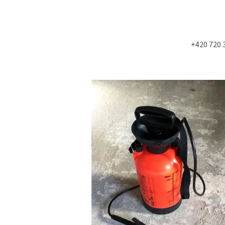
+420 720 
Co potřebujete najít?
HLEDAT
Doporučujeme
NÁSTĚNÁ STROPNÍ KONZOLE 6900KS
STUDIOVÝ MOLITA