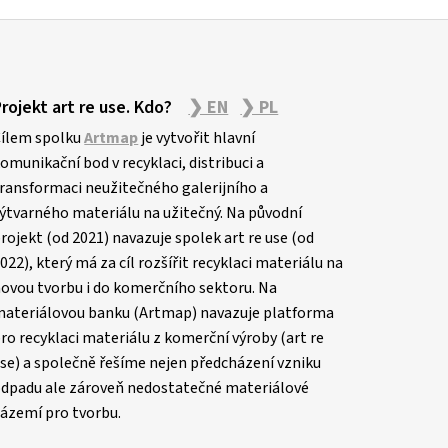
Projekt art re use. Kdo?
❯ EN
❯ PL
ílem spolku
Artmap
je vytvořit hlavní
omunikační bod v recyklaci, distribuci a
ransformaci neužitečného galerijního a
ýtvarného materiálu na užitečný. Na původní
rojekt (od 2021) navazuje spolek art re use (od
022), který má za cíl rozšířit recyklaci materiálu na
ovou tvorbu i do komerčního sektoru. Na
ateriálovou banku (Artmap) navazuje platforma
ro recyklaci materiálu z komerční výroby (art re
se) a společně řešíme nejen předcházení vzniku
dpadu ale zároveň nedostatečné materiálové
ázemí pro tvorbu.