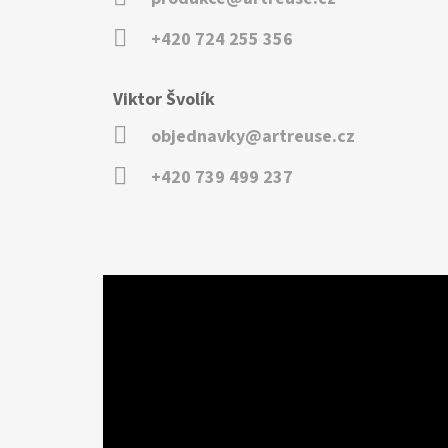
+420 724 255 356
Viktor Švolík
objednavky@artreuse.cz
+420 739 499 237