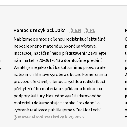
Pomoc s recyklací. Jak?
❯ EN
❯ PL
Nabízíme pomoc s cílenou redistribucí aktuálně
C
nepotřebného materiálu. Skončila výstava,
k
instalace, natáčení nebo představení? Zavolejte
t
m
nám na tel. 720-361-043 a domluvíme předání.
v
y
Vznikli jsme jako služba kulturnímu provozu ale
p
nabízíme i filmové výrobě a obecně komerčnímu
2
provozu efektivní, cílenou a rychlou redistribuci
n
přebytečného materiálu s přidanou hodnotou
m
podpory kultury. Následné využití darovaného
p
materiálu dokumentuje stránka "rozdáno" a
u
vybrané realizace publikujeme v "událostech".
o
❯ Materiálové statistiky k 2Q 2026
z