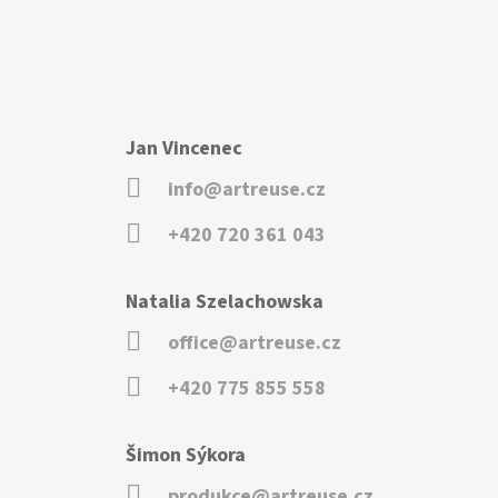
Jan Vincenec
info@artreuse.cz
+420 720 361 043
Natalia Szelachowska
office@artreuse.cz
+420 775 855 558
Šimon Sýkora
produkce@artreuse.cz