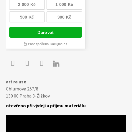

Youtube
Facebook
Instagram
art re use
Chlumova 257/8
130 00 Praha 3-Žižkov
otevřeno při výdeji a příjmu materiálu