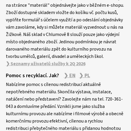
a
na stránce "materiál" objednávejte jako v běžném e-shopu.
Zboží dostupné skladem vložte do košíku vč. počtu kusů,
t
vyplňte formulář s účelem využití a po odeslání objednávky
í
vám zavoláme, kdy si můžete materiál vyzvednout u nás na
Žižkově. Náš sklad v Chlumově 8 slouží pouze jako výdejní
místo objednaného zboží. Jedinou podmínkou je návrat
darovaného materiálu zpět do kulturního provozu na
tvorbu umělců, galerií, divadel a uměleckých škol.
❯ Seznamy uživatelů služby k 2Q 2026
Pomoc s recyklací. Jak?
❯ EN
❯ PL
Nabízíme pomoc s cílenou redistribucí aktuálně
nepotřebného materiálu. Skončila výstava, instalace,
natáčení nebo představení? Zavolejte nám na tel. 720-361-
043 a domluvíme předání. Vznikli jsme jako služba
kulturnímu provozu ale nabízíme i filmové výrobě a obecně
komerčnímu provozu efektivní, cílenou a rychlou
redistribuci přebytečného materiálu s přidanou hodnotou