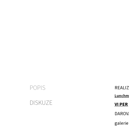
POPIS
REALIZ
Lunchme
DISKUZE
VI PER 
DAROV
galeri