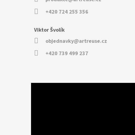
+420 724 255 356
Viktor Švolík
objednavky@artreuse.cz
+420 739 499 237