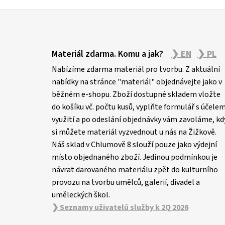
Z
á
Materiál zdarma. Komu a jak?
❯ EN
❯ PL
p
Nabízíme zdarma materiál pro tvorbu. Z aktuální
a
nabídky na stránce "materiál" objednávejte jako v
t
běžném e-shopu. Zboží dostupné skladem vložte
í
do košíku vč. počtu kusů, vyplňte formulář s účele
využití a po odeslání objednávky vám zavoláme, kd
si můžete materiál vyzvednout u nás na Žižkově.
Náš sklad v Chlumově 8 slouží pouze jako výdejní
místo objednaného zboží. Jedinou podmínkou je
návrat darovaného materiálu zpět do kulturního
provozu na tvorbu umělců, galerií, divadel a
uměleckých škol.
❯ Seznamy uživatelů služby k 2Q 2026