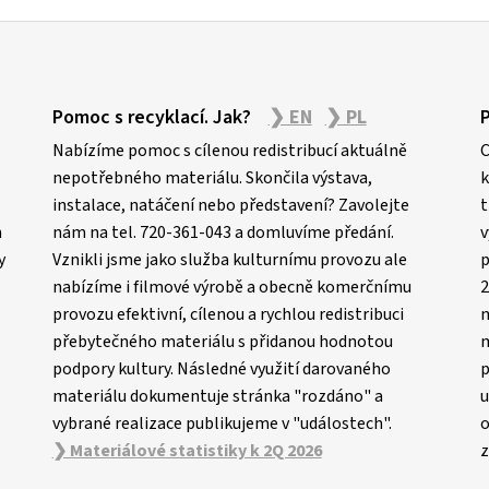
Pomoc s recyklací. Jak?
❯ EN
❯ PL
Nabízíme pomoc s cílenou redistribucí aktuálně
C
nepotřebného materiálu. Skončila výstava,
k
instalace, natáčení nebo představení? Zavolejte
t
m
nám na tel. 720-361-043 a domluvíme předání.
v
y
Vznikli jsme jako služba kulturnímu provozu ale
p
nabízíme i filmové výrobě a obecně komerčnímu
2
provozu efektivní, cílenou a rychlou redistribuci
n
přebytečného materiálu s přidanou hodnotou
m
podpory kultury. Následné využití darovaného
p
materiálu dokumentuje stránka "rozdáno" a
u
vybrané realizace publikujeme v "událostech".
o
❯ Materiálové statistiky k 2Q 2026
z