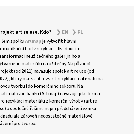
Projekt art re use. Kdo?
❯ EN
❯ PL
ílem spolku
Artmap
je vytvořit hlavní
omunikační bod v recyklaci, distribuci a
ransformaci neužitečného galerijního a
ýtvarného materiálu na užitečný. Na původní
rojekt (od 2021) navazuje spolek art re use (od
022), který má za cíl rozšířit recyklaci materiálu na
ovou tvorbu i do komerčního sektoru. Na
ateriálovou banku (Artmap) navazuje platforma
ro recyklaci materiálu z komerční výroby (art re
se) a společně řešíme nejen předcházení vzniku
dpadu ale zároveň nedostatečné materiálové
ázemí pro tvorbu.