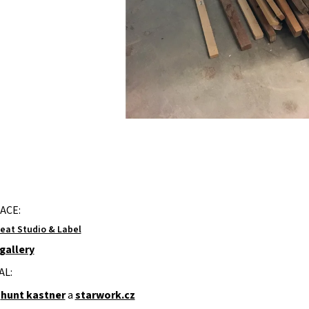
ACE:
at Studio & Label
gallery
AL:
e
hunt kastner
a
starwork.cz