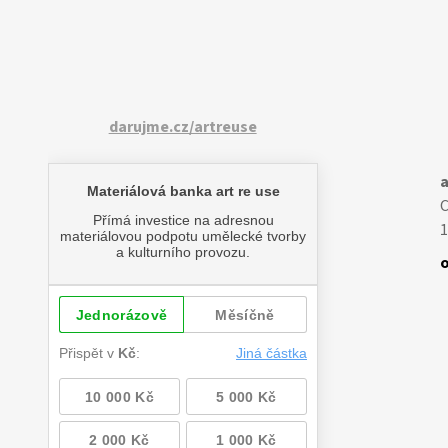
darujme.cz/artreuse
a
1
o