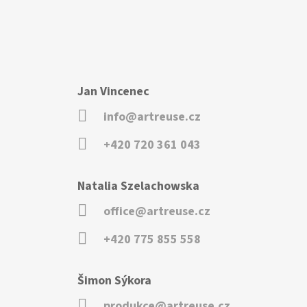
Jan Vincenec
info@artreuse.cz
+420 720 361 043
Natalia Szelachowska
office@artreuse.cz
+420 775 855 558
Šimon Sýkora
produkce@artreuse.cz