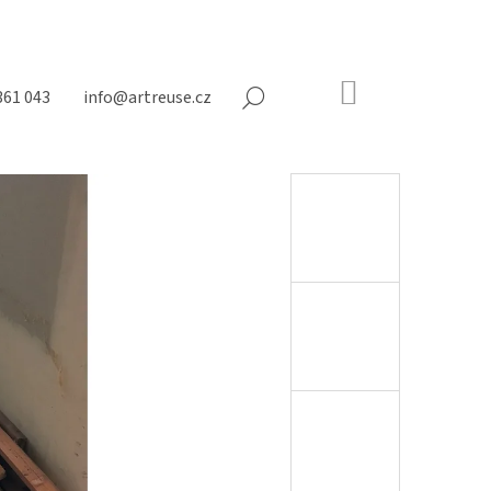
NÁKUPNÍ
361 043
info@artreuse.cz
HLEDAT
KOŠÍK
Prázdný
košík
Následující
NY NA MATRACE