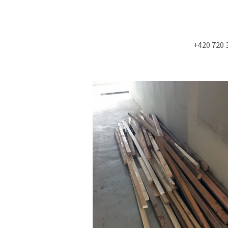
+420 720 
Co potřebujete najít?
HLEDAT
Doporučujeme
NÁSTĚNÁ STROPNÍ KONZOLE 6900KS
MOLITAN Z TOVAR