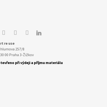

Youtube
Facebook
Instagram
rt re use
Chlumova 257/8
30 00 Praha 3-Žižkov
tevřeno při výdeji a příjmu materiálu