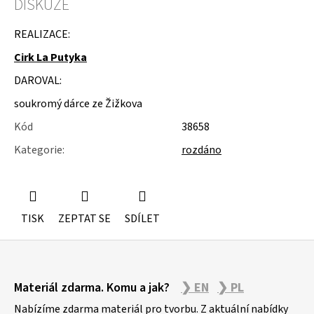
DISKUZE
u
j
e
REALIZACE:
m
Cirk La Putyka
e
DAROVAL:
STUDIOVÝ
MOLITAN
soukromý dárce ze Žižkova
Kód
38658
Kategorie
:
rozdáno
TISK
ZEPTAT SE
SDÍLET
Z
Materiál zdarma. Komu a jak?
❯ EN
❯ PL
á
p
Nabízíme zdarma materiál pro tvorbu. Z aktuální nabídky