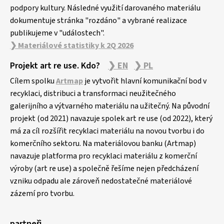
podpory kultury. Následné využití darovaného materiálu
dokumentuje stránka "rozdáno" a vybrané realizace
publikujeme v "událostech".
❯ Materiálové statistiky k 2Q 2026
Projekt art re use. Kdo?
❯ EN
❯ PL
Cílem spolku
Artmap
je vytvořit hlavní komunikační bod v
recyklaci, distribuci a transformaci neužitečného
galerijního a výtvarného materiálu na užitečný. Na původní
projekt (od 2021) navazuje spolek art re use (od 2022), který
má za cíl rozšířit recyklaci materiálu na novou tvorbu i do
komerčního sektoru. Na materiálovou banku (Artmap)
navazuje platforma pro recyklaci materiálu z komerční
výroby (art re use) a společně řešíme nejen předcházení
vzniku odpadu ale zároveň nedostatečné materiálové
zázemí pro tvorbu.
partneři