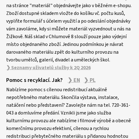
a
na stránce "materiál" objednávejte jako v běžném e-shopu.
Zboží dostupné skladem vložte do košíku vč. počtu kusů,
t
vyplňte formulář s účelem využití a po odeslání objednávky
í
vám zavoláme, kdy si můžete materiál vyzvednout u nás na
Žižkově. Náš sklad v Chlumově 8 slouží pouze jako výdejní
místo objednaného zboží. Jedinou podmínkou je návrat
darovaného materiálu zpět do kulturního provozu na
tvorbu umělců, galerií, divadel a uměleckých škol.
❯ Seznamy uživatelů služby k 2Q 2026
Pomoc s recyklací. Jak?
❯ EN
❯ PL
Nabízíme pomoc s cílenou redistribucí aktuálně
nepotřebného materiálu. Skončila výstava, instalace,
natáčení nebo představení? Zavolejte nám na tel. 720-361-
043 a domluvíme předání. Vznikli jsme jako služba
kulturnímu provozu ale nabízíme i filmové výrobě a obecně
komerčnímu provozu efektivní, cílenou a rychlou
redistribuci přebytečného materiálu s přidanou hodnotou