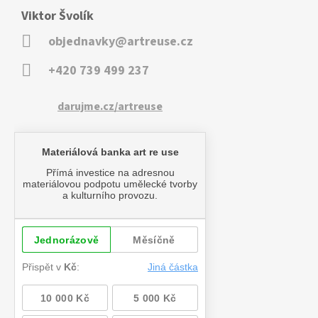
Viktor Švolík
objednavky@artreuse.cz
+420 739 499 237
darujme.cz/artreuse