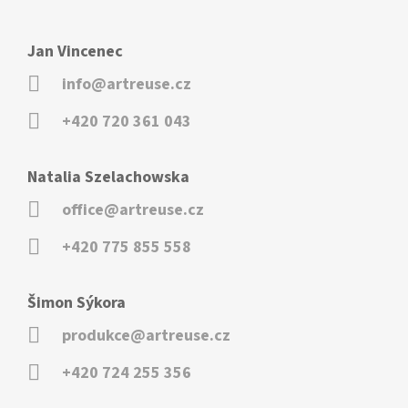
Jan Vincenec
info@artreuse.cz
+420 720 361 043
Natalia Szelachowska
office@artreuse.cz
+420 775 855 558
Šimon Sýkora
produkce@artreuse.cz
+420 724 255 356