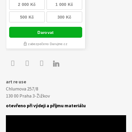

Youtube
Facebook
Instagram
art re use
Chlumova 257/8
130 00 Praha 3-Žižkov
otevřeno při výdeji a příjmu materiálu