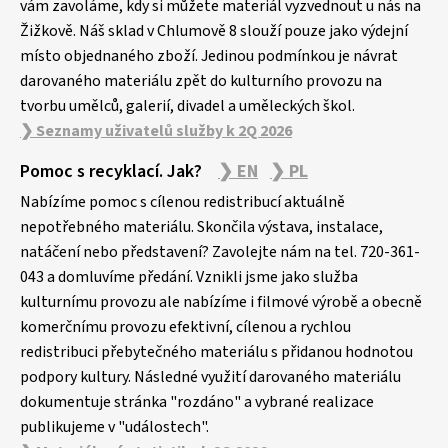
vám zavoláme, kdy si můžete materiál vyzvednout u nás na
Žižkově. Náš sklad v Chlumově 8 slouží pouze jako výdejní
místo objednaného zboží. Jedinou podmínkou je návrat
darovaného materiálu zpět do kulturního provozu na
tvorbu umělců, galerií, divadel a uměleckých škol.
❯ Seznamy uživatelů služby k 2Q 2026
Pomoc s recyklací. Jak?
❯ EN
❯ PL
Nabízíme pomoc s cílenou redistribucí aktuálně
nepotřebného materiálu. Skončila výstava, instalace,
natáčení nebo představení? Zavolejte nám na tel. 720-361-
043 a domluvíme předání. Vznikli jsme jako služba
kulturnímu provozu ale nabízíme i filmové výrobě a obecně
komerčnímu provozu efektivní, cílenou a rychlou
redistribuci přebytečného materiálu s přidanou hodnotou
podpory kultury. Následné využití darovaného materiálu
dokumentuje stránka "rozdáno" a vybrané realizace
publikujeme v "událostech".