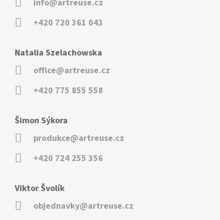
info@artreuse.cz
+420 720 361 043
Natalia Szelachowska
office@artreuse.cz
+420 775 855 558
Šimon Sýkora
produkce@artreuse.cz
+420 724 255 356
Viktor Švolík
objednavky@artreuse.cz