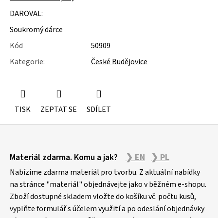
u
j
DAROVAL:
e
Soukromý dárce
m
e
Kód
50909
Kategorie
:
České Budějovice
MOLITAN
Z
TOVARNY
NA
MATRACE
TISK
ZEPTAT SE
SDÍLET
Z
Materiál zdarma. Komu a jak?
❯ EN
❯ PL
á
p
Nabízíme zdarma materiál pro tvorbu. Z aktuální nabídky
a
na stránce "materiál" objednávejte jako v běžném e-shopu.
Zboží dostupné skladem vložte do košíku vč. počtu kusů,
t
vyplňte formulář s účelem využití a po odeslání objednávky
í