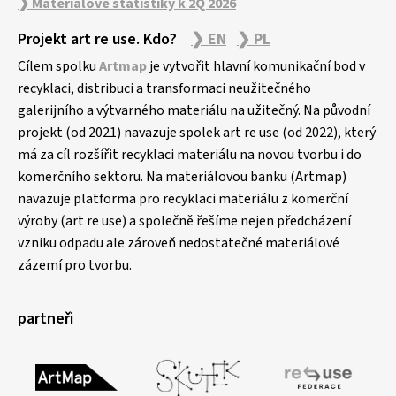
❯ Materiálové statistiky k 2Q 2026
Projekt art re use. Kdo?
❯ EN
❯ PL
Cílem spolku
Artmap
je vytvořit hlavní komunikační bod v
recyklaci, distribuci a transformaci neužitečného
galerijního a výtvarného materiálu na užitečný. Na původní
projekt (od 2021) navazuje spolek art re use (od 2022), který
má za cíl rozšířit recyklaci materiálu na novou tvorbu i do
komerčního sektoru. Na materiálovou banku (Artmap)
navazuje platforma pro recyklaci materiálu z komerční
výroby (art re use) a společně řešíme nejen předcházení
vzniku odpadu ale zároveň nedostatečné materiálové
zázemí pro tvorbu.
partneři