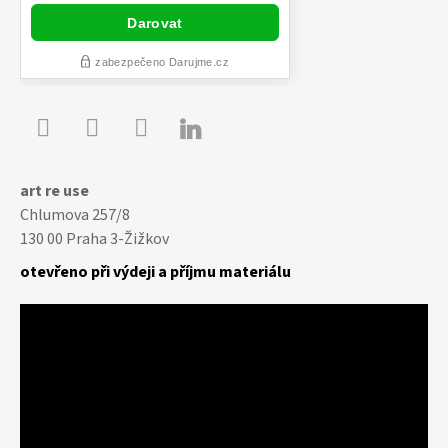

Youtube
Facebook
Instagram
art re use
Chlumova 257/8
130 00 Praha 3-Žižkov
otevřeno při výdeji a příjmu materiálu