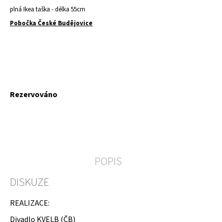
a
plná Ikea taška - délka 55cm
j
Pobočka České Budějovice
í
t
?
Měrná
Rezervováno
cena:
HLEDAT
POPIS
D
o
p
DISKUZE
o
r
REALIZACE:
u
č
Divadlo KVELB (ČB)