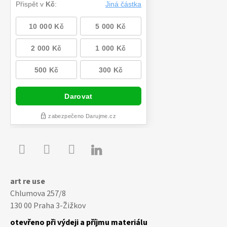

Youtube
Facebook
Instagram
art re use
Chlumova 257/8
130 00 Praha 3-Žižkov
otevřeno při výdeji a příjmu materiálu