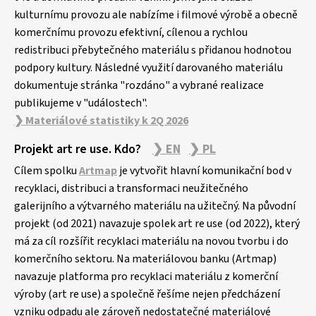
kulturnímu provozu ale nabízíme i filmové výrobě a obecně
komerčnímu provozu efektivní, cílenou a rychlou
redistribuci přebytečného materiálu s přidanou hodnotou
podpory kultury. Následné využití darovaného materiálu
dokumentuje stránka "rozdáno" a vybrané realizace
publikujeme v "událostech".
❯ Materiálové statistiky k 2Q 2026
Projekt art re use. Kdo?
❯ EN
❯ PL
Cílem spolku
Artmap
je vytvořit hlavní komunikační bod v
recyklaci, distribuci a transformaci neužitečného
galerijního a výtvarného materiálu na užitečný. Na původní
projekt (od 2021) navazuje spolek art re use (od 2022), který
má za cíl rozšířit recyklaci materiálu na novou tvorbu i do
komerčního sektoru. Na materiálovou banku (Artmap)
navazuje platforma pro recyklaci materiálu z komerční
výroby (art re use) a společně řešíme nejen předcházení
vzniku odpadu ale zároveň nedostatečné materiálové