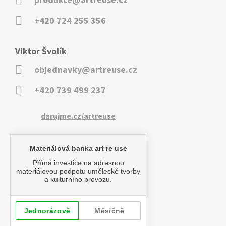
produkce@artreuse.cz
+420 724 255 356
Viktor Švolík
objednavky@artreuse.cz
+420 739 499 237
darujme.cz/artreuse