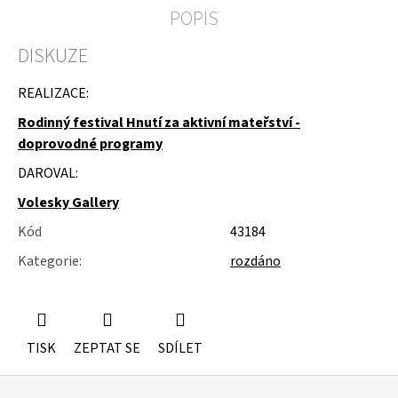
u
POPIS
j
e
DISKUZE
m
e
REALIZACE:
KOVOVÉ
Rodinný festival Hnutí za aktivní mateřství -
STOJÁNKY
doprovodné programy
DAROVAL:
Volesky Gallery
Kód
43184
Kategorie
:
rozdáno
TISK
ZEPTAT SE
SDÍLET