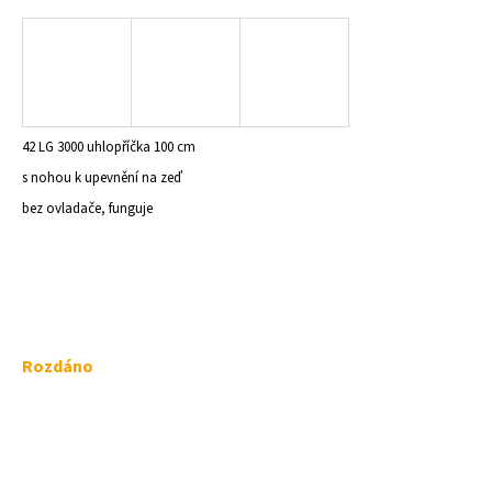
a
j
í
t
?
42 LG 3000 uhlopříčka 100 cm
s nohou k upevnění na zeď
bez ovladače, funguje
HLEDAT
D
Měrná
Rozdáno
o
cena:
p
o
r
u
č