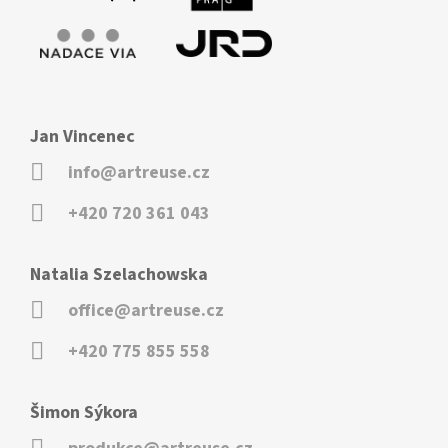
Jan Vincenec
info@artreuse.cz
+420 720 361 043
Natalia Szelachowska
office@artreuse.cz
+420 775 855 558
Šimon Sýkora