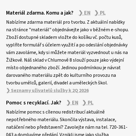
Z
Materiál zdarma. Komu a jak?
❯ EN
❯ PL
á
p
Nabízíme zdarma materiál pro tvorbu. Z aktuální nabídky
a
na stránce "materiál" objednávejte jako v běžném e-shopu.
Zboží dostupné skladem vložte do košíku vč. počtu kusů,
t
vyplňte formulář s účelem využití a po odeslání objednávky
í
vám zavoláme, kdy si můžete materiál vyzvednout u nás na
Žižkově. Náš sklad v Chlumově 8 slouží pouze jako výdejní
místo objednaného zboží. Jedinou podmínkou je návrat
darovaného materiálu zpět do kulturního provozu na
tvorbu umělců, galerií, divadel a uměleckých škol.
❯ Seznamy uživatelů služby k 2Q 2026
Pomoc s recyklací. Jak?
❯ EN
❯ PL
Nabízíme pomoc s cílenou redistribucí aktuálně
nepotřebného materiálu. Skončila výstava, instalace,
natáčení nebo představení? Zavolejte nám na tel. 720-361-
043 a domluvíme předání. Vznikli jsme jako služba