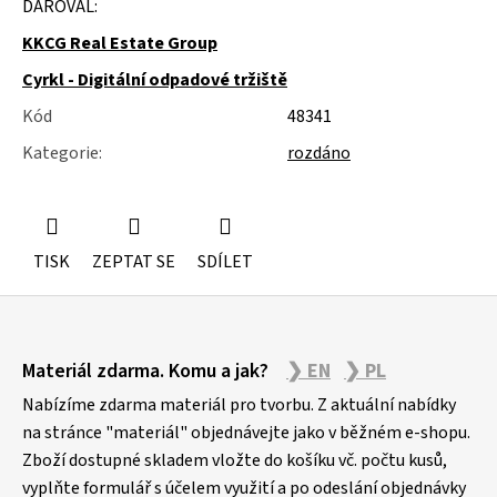
DAROVAL:
u
j
KKCG Real Estate Group
e
m
Cyrkl - Digitální odpadové tržiště
e
Kód
48341
NÁSTĚNÁ
Kategorie
:
rozdáno
STROPNÍ
KONZOLE
6900KS
TISK
ZEPTAT SE
SDÍLET
Z
Materiál zdarma. Komu a jak?
❯ EN
❯ PL
á
p
Nabízíme zdarma materiál pro tvorbu. Z aktuální nabídky
a
na stránce "materiál" objednávejte jako v běžném e-shopu.
Zboží dostupné skladem vložte do košíku vč. počtu kusů,
t
vyplňte formulář s účelem využití a po odeslání objednávky