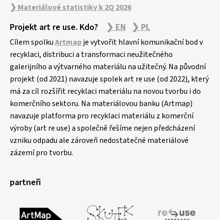
❯ Materiálové statistiky k 2Q 2026
Projekt art re use. Kdo?
❯ EN
❯ PL
Cílem spolku
Artmap
je vytvořit hlavní komunikační bod v
recyklaci, distribuci a transformaci neužitečného
galerijního a výtvarného materiálu na užitečný. Na původní
projekt (od 2021) navazuje spolek art re use (od 2022), který
má za cíl rozšířit recyklaci materiálu na novou tvorbu i do
komerčního sektoru. Na materiálovou banku (Artmap)
navazuje platforma pro recyklaci materiálu z komerční
výroby (art re use) a společně řešíme nejen předcházení
vzniku odpadu ale zároveň nedostatečné materiálové
zázemí pro tvorbu.
partneři