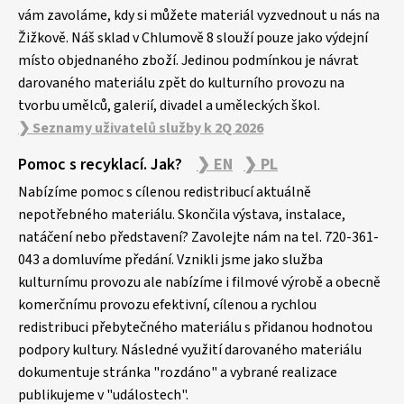
í
vám zavoláme, kdy si můžete materiál vyzvednout u nás na
Žižkově. Náš sklad v Chlumově 8 slouží pouze jako výdejní
místo objednaného zboží. Jedinou podmínkou je návrat
darovaného materiálu zpět do kulturního provozu na
tvorbu umělců, galerií, divadel a uměleckých škol.
❯ Seznamy uživatelů služby k 2Q 2026
Pomoc s recyklací. Jak?
❯ EN
❯ PL
Nabízíme pomoc s cílenou redistribucí aktuálně
nepotřebného materiálu. Skončila výstava, instalace,
natáčení nebo představení? Zavolejte nám na tel. 720-361-
043 a domluvíme předání. Vznikli jsme jako služba
kulturnímu provozu ale nabízíme i filmové výrobě a obecně
komerčnímu provozu efektivní, cílenou a rychlou
redistribuci přebytečného materiálu s přidanou hodnotou
podpory kultury. Následné využití darovaného materiálu
dokumentuje stránka "rozdáno" a vybrané realizace
publikujeme v "událostech".