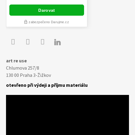

Youtube
Facebook
Instagram
art re use
Chlumova 257/8
130 00 Praha 3-Žižkov
otevřeno při výdeji a příjmu materiálu