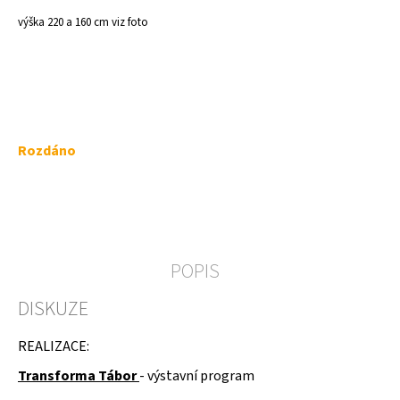
a
výška 220 a 160 cm viz foto
j
í
t
?
Měrná
Rozdáno
cena:
HLEDAT
POPIS
D
DISKUZE
o
p
o
REALIZACE:
r
u
Transforma Tábor
- výstavní program
č