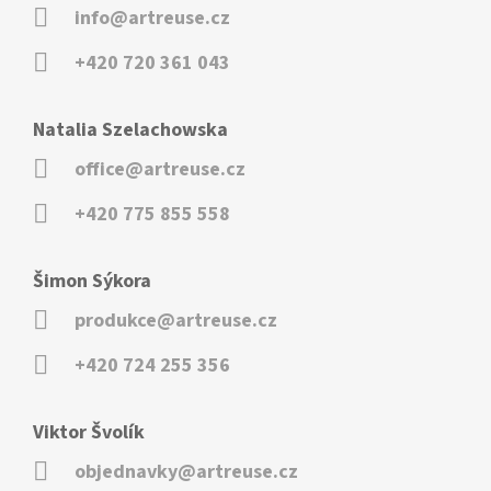
info@artreuse.cz
+420 720 361 043
Natalia Szelachowska
office@artreuse.cz
+420 775 855 558
Šimon Sýkora
produkce@artreuse.cz
+420 724 255 356
Viktor Švolík
objednavky@artreuse.cz