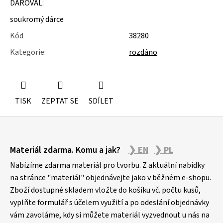
DAROVAL:
u
j
soukromý dárce
e
m
Kód
38280
e
Kategorie
:
rozdáno
ROLETY
TISK
ZEPTAT SE
SDÍLET
Z
Materiál zdarma. Komu a jak?
❯ EN
❯ PL
á
p
Nabízíme zdarma materiál pro tvorbu. Z aktuální nabídky
a
na stránce "materiál" objednávejte jako v běžném e-shopu.
Zboží dostupné skladem vložte do košíku vč. počtu kusů,
t
vyplňte formulář s účelem využití a po odeslání objednávky
í
vám zavoláme, kdy si můžete materiál vyzvednout u nás na