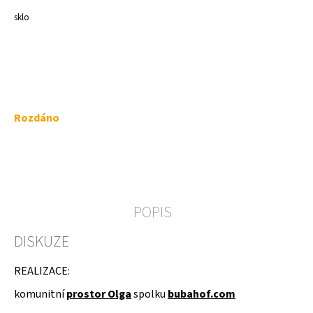
a
sklo
j
í
t
?
Měrná
Rozdáno
cena:
HLEDAT
POPIS
D
DISKUZE
o
p
o
REALIZACE:
r
u
komunitní
prostor Olga
spolku
bubahof.com
č