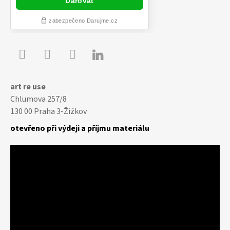

Youtube
Facebook
Instagram
art re use
Chlumova 257/8
130 00 Praha 3-Žižkov
otevřeno při výdeji a příjmu materiálu