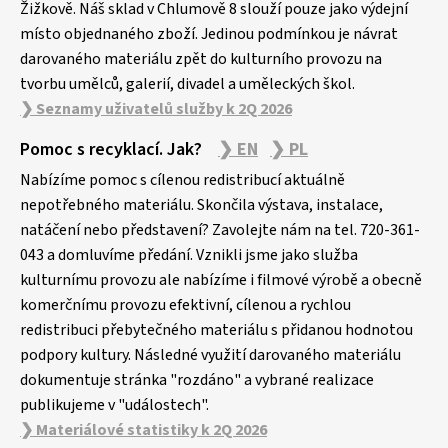
Žižkově. Náš sklad v Chlumově 8 slouží pouze jako výdejní
místo objednaného zboží. Jedinou podmínkou je návrat
darovaného materiálu zpět do kulturního provozu na
tvorbu umělců, galerií, divadel a uměleckých škol.
❯ Seznamy uživatelů služby k 2Q 2026
Pomoc s recyklací. Jak?
❯ EN
❯ PL
Nabízíme pomoc s cílenou redistribucí aktuálně
nepotřebného materiálu. Skončila výstava, instalace,
natáčení nebo představení? Zavolejte nám na tel. 720-361-
043 a domluvíme předání. Vznikli jsme jako služba
kulturnímu provozu ale nabízíme i filmové výrobě a obecně
komerčnímu provozu efektivní, cílenou a rychlou
redistribuci přebytečného materiálu s přidanou hodnotou
podpory kultury. Následné využití darovaného materiálu
dokumentuje stránka "rozdáno" a vybrané realizace
publikujeme v "událostech".
❯ Materiálové statistiky k 2Q 2026