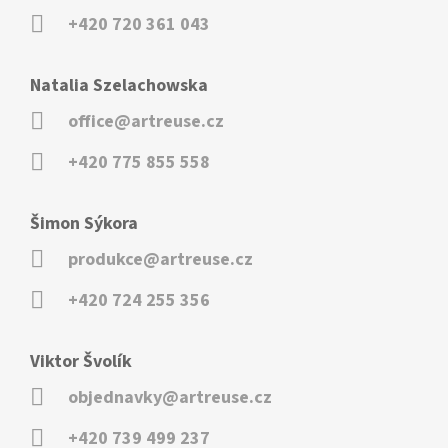
+420 720 361 043
Natalia Szelachowska
office@artreuse.cz
+420 775 855 558
Šimon Sýkora
produkce@artreuse.cz
+420 724 255 356
Viktor Švolík
objednavky@artreuse.cz
+420 739 499 237