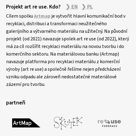
Projekt art re use. Kdo?
❯ EN
❯ PL
Cílem spolku
Artmap
je vytvořit hlavní komunikační bod v
recyklaci, distribuci a transformaci neužitečného
galerijního a výtvarného materiálu na užitečný. Na původní
projekt (od 2021) navazuje spolek art re use (od 2022), který
má za cíl rozšířit recyklaci materiálu na novou tvorbu i do
komerčního sektoru. Na materiálovou banku (Artmap)
navazuje platforma pro recyklaci materiálu z komerční
výroby (art re use) a společně řešíme nejen předcházení
vzniku odpadu ale zároveň nedostatečné materiálové
zázemí pro tvorbu.
partneři