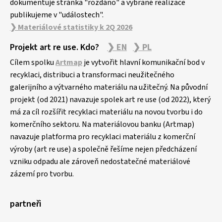
dokumentuje stránka "rozdáno" a vybrané realizace
publikujeme v "událostech".
❯ Materiálové statistiky k 2Q 2026
Projekt art re use. Kdo?
❯ EN
❯ PL
Cílem spolku
Artmap
je vytvořit hlavní komunikační bod v
recyklaci, distribuci a transformaci neužitečného
galerijního a výtvarného materiálu na užitečný. Na původní
projekt (od 2021) navazuje spolek art re use (od 2022), který
má za cíl rozšířit recyklaci materiálu na novou tvorbu i do
komerčního sektoru. Na materiálovou banku (Artmap)
navazuje platforma pro recyklaci materiálu z komerční
výroby (art re use) a společně řešíme nejen předcházení
vzniku odpadu ale zároveň nedostatečné materiálové
zázemí pro tvorbu.
partneři