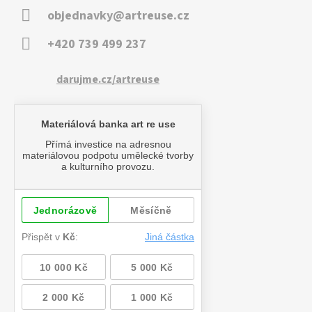
objednavky@artreuse.cz
+420 739 499 237
darujme.cz/artreuse