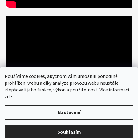
Používáme cookies, abychom Vám umožnili pohodlné
prohlížení webu a díky analýze provozu webu neustále
zlepšovali jeho funkce, výkon a použitelnost. Více informací
zde
.
Nastavení
Vytvořil Shoptet
© 2026 art re use. Všechna práva
vyhrazena.
Upravit nastavení cookies
Souhlasím