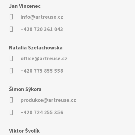
Jan Vincenec
info@artreuse.cz
+420 720 361 043
Natalia Szelachowska
office@artreuse.cz
+420 775 855 558
Šimon Sýkora
produkce@artreuse.cz
+420 724 255 356
Viktor Švolík