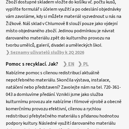
Zboží dostupné skladem vložte do košíku vč. počtu kusů,
t
vyplňte formulář s účelem využití a po odeslání objednávky
í
vám zavoláme, kdy si můžete materiál vyzvednout u nás na
Žižkově. Náš sklad v Chlumově 8 slouží pouze jako výdejní
místo objednaného zboží. Jedinou podmínkou je návrat
darovaného materiálu zpět do kulturního provozu na
tvorbu umělců, galerií, divadel a uměleckých škol.
❯ Seznamy uživatelů služby k 2Q 2026
Pomoc s recyklací. Jak?
❯ EN
❯ PL
Nabízíme pomoc s cílenou redistribucí aktuálně
nepotřebného materiálu. Skončila výstava, instalace,
natáčení nebo představení? Zavolejte nám na tel. 720-361-
043 a domluvíme předání. Vznikli jsme jako služba
kulturnímu provozu ale nabízíme i filmové výrobě a obecně
komerčnímu provozu efektivní, cílenou a rychlou
redistribuci přebytečného materiálu s přidanou hodnotou
podpory kultury. Následné využití darovaného materiálu