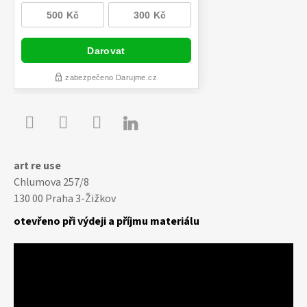

Youtube
Facebook
Instagram
art re use
Chlumova 257/8
130 00 Praha 3-Žižkov
otevřeno při výdeji a příjmu materiálu