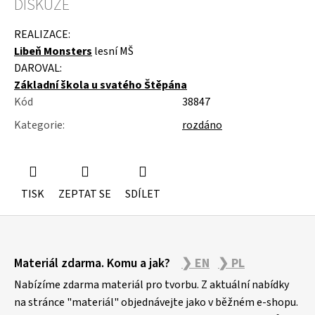
DISKUZE
u
j
e
REALIZACE:
m
Libeň Monsters
lesní MŠ
e
DAROVAL:
Základní škola u svatého Štěpána
SLOŽKY
Kód
38847
A
POŘADNÍKY
Kategorie
:
rozdáno
TISK
ZEPTAT SE
SDÍLET
Z
Materiál zdarma. Komu a jak?
❯ EN
❯ PL
á
p
Nabízíme zdarma materiál pro tvorbu. Z aktuální nabídky
a
na stránce "materiál" objednávejte jako v běžném e-shopu.