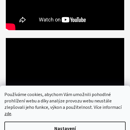
Používáme cookies, abychom Vám umožnili pohodlné
prohlížení webu a díky analýze provozu webu neustále
zlepšovali jeho funkce, výkon a použitelnost. Více informací
zde
.
Nastavení