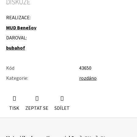
DISKUZE
u
j
e
REALIZACE:
m
e
MUD Benešov
DAROVAL:
SKŘÍŇKA
NA
bubahof
KOLEČKÁCH
Kód
43650
Kategorie
:
rozdáno
TISK
ZEPTAT SE
SDÍLET
Z