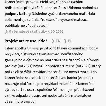
komerčnímu provozu efektivní, cílenou a rychlou
redistribuci přebytečného materiálu s přidanou hodnotou
podpory kultury. Následné využití darovaného materiálu
dokumentuje stránka "rozdáno" a vybrané realizace
publikujeme v "událostech".
❯ Materiálové statistiky k 2Q 2026
Projekt art re use. Kdo?
❯ EN
❯ PL
Cílem spolku
Artmap
je vytvořit hlavní komunikační bod v
recyklaci, distribuci a transformaci neužitečného
galerijního a výtvarného materiálu na užitečný. Na původní
projekt (od 2021) navazuje spolek art re use (od 2022), který
má za cíl rozšířit recyklaci materiálu na novou tvorbu i do
komerčního sektoru. Na materiálovou banku (Artmap)
navazuje platforma pro recyklaci materiálu z komerční
výroby (art re use) a společně řešíme nejen předcházení
vzniku odpadu ale zároveň nedostatečné materiálové
zázemí pro tvorbu.