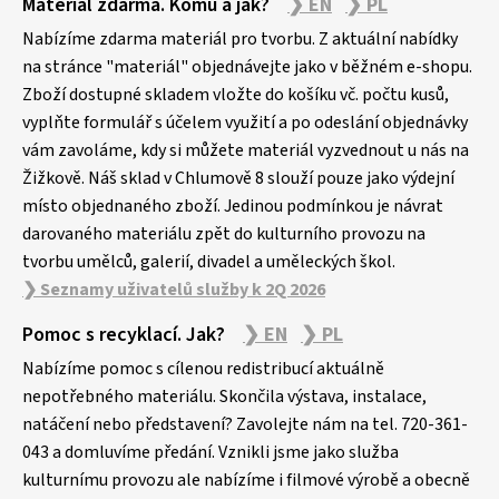
Materiál zdarma. Komu a jak?
❯ EN
❯ PL
á
p
Nabízíme zdarma materiál pro tvorbu. Z aktuální nabídky
a
na stránce "materiál" objednávejte jako v běžném e-shopu.
Zboží dostupné skladem vložte do košíku vč. počtu kusů,
t
vyplňte formulář s účelem využití a po odeslání objednávky
í
vám zavoláme, kdy si můžete materiál vyzvednout u nás na
Žižkově. Náš sklad v Chlumově 8 slouží pouze jako výdejní
místo objednaného zboží. Jedinou podmínkou je návrat
darovaného materiálu zpět do kulturního provozu na
tvorbu umělců, galerií, divadel a uměleckých škol.
❯ Seznamy uživatelů služby k 2Q 2026
Pomoc s recyklací. Jak?
❯ EN
❯ PL
Nabízíme pomoc s cílenou redistribucí aktuálně
nepotřebného materiálu. Skončila výstava, instalace,
natáčení nebo představení? Zavolejte nám na tel. 720-361-
043 a domluvíme předání. Vznikli jsme jako služba
kulturnímu provozu ale nabízíme i filmové výrobě a obecně