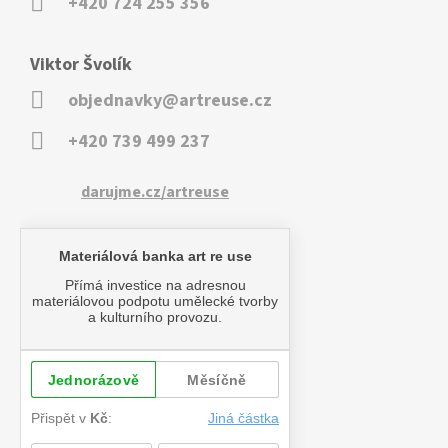
+420 724 255 356
Viktor Švolík
objednavky@artreuse.cz
+420 739 499 237
darujme.cz/artreuse