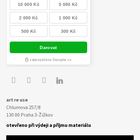

Youtube
Facebook
Instagram
art re use
Chlumova 257/8
130 00 Praha 3-Žižkov
otevřeno při výdeji a příjmu materiálu