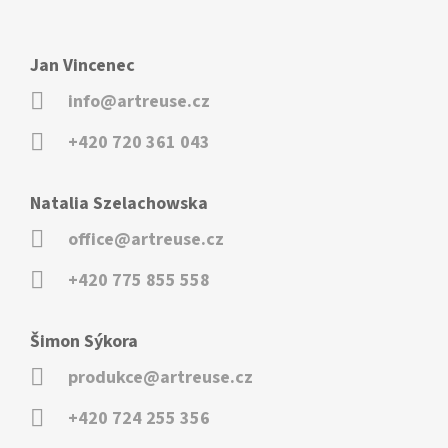
Jan Vincenec
info@artreuse.cz
+420 720 361 043
Natalia Szelachowska
office@artreuse.cz
+420 775 855 558
Šimon Sýkora
produkce@artreuse.cz
+420 724 255 356