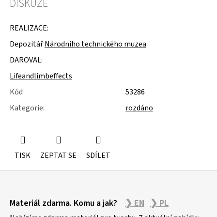
DISKUZE
u
j
e
REALIZACE:
m
e
Depozitář
Národního technického muzea
DAROVAL:
MOLITAN
Z
Lifeandlimbeffects
TOVARNY
NA
Kód
53286
MATRACE
Kategorie
:
rozdáno
TISK
ZEPTAT SE
SDÍLET
Z
Materiál zdarma. Komu a jak?
❯ EN
❯ PL
á