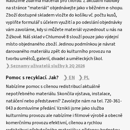
p
Nabízíme zdarma materiál pro tvorbu. Z aktuální nabídky
a
na stránce "materiál" objednávejte jako v běžném e-shopu.
Zboží dostupné skladem vložte do košíku vč. počtu kusů,
t
vyplňte formulář s účelem využití a po odeslání objednávky
í
vám zavoláme, kdy si můžete materiál vyzvednout u nás na
Žižkově. Náš sklad v Chlumově 8 slouží pouze jako výdejní
místo objednaného zboží. Jedinou podmínkou je návrat
darovaného materiálu zpět do kulturního provozu na
tvorbu umělců, galerií, divadel a uměleckých škol.
❯ Seznamy uživatelů služby k 2Q 2026
Pomoc s recyklací. Jak?
❯ EN
❯ PL
Nabízíme pomoc s cílenou redistribucí aktuálně
nepotřebného materiálu. Skončila výstava, instalace,
natáčení nebo představení? Zavolejte nám na tel. 720-361-
043 a domluvíme předání. Vznikli jsme jako služba
kulturnímu provozu ale nabízíme i filmové výrobě a obecně
komerčnímu provozu efektivní, cílenou a rychlou