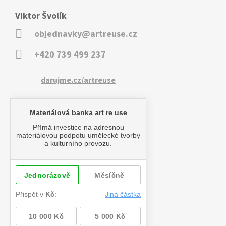
Viktor Švolík
objednavky@artreuse.cz
+420 739 499 237
darujme.cz/artreuse