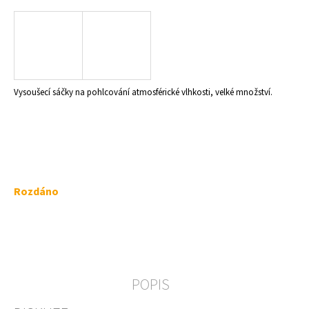
a
j
í
t
?
Vysoušecí sáčky na pohlcování atmosférické vlhkosti, velké množství.
HLEDAT
Měrná
Rozdáno
cena:
D
o
p
o
r
POPIS
u
č