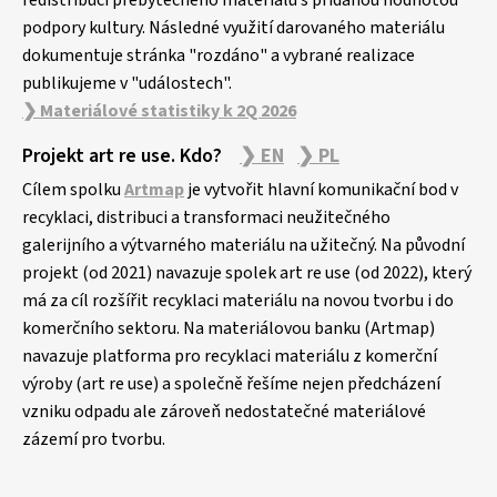
redistribuci přebytečného materiálu s přidanou hodnotou
podpory kultury. Následné využití darovaného materiálu
dokumentuje stránka "rozdáno" a vybrané realizace
publikujeme v "událostech".
❯ Materiálové statistiky k 2Q 2026
Projekt art re use. Kdo?
❯ EN
❯ PL
Cílem spolku
Artmap
je vytvořit hlavní komunikační bod v
recyklaci, distribuci a transformaci neužitečného
galerijního a výtvarného materiálu na užitečný. Na původní
projekt (od 2021) navazuje spolek art re use (od 2022), který
má za cíl rozšířit recyklaci materiálu na novou tvorbu i do
komerčního sektoru. Na materiálovou banku (Artmap)
navazuje platforma pro recyklaci materiálu z komerční
výroby (art re use) a společně řešíme nejen předcházení
vzniku odpadu ale zároveň nedostatečné materiálové
zázemí pro tvorbu.