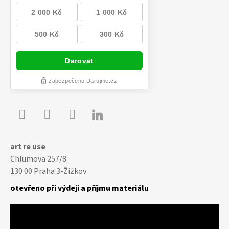

Youtube
Facebook
Instagram
art re use
Chlumova 257/8
130 00 Praha 3-Žižkov
otevřeno při výdeji a příjmu materiálu