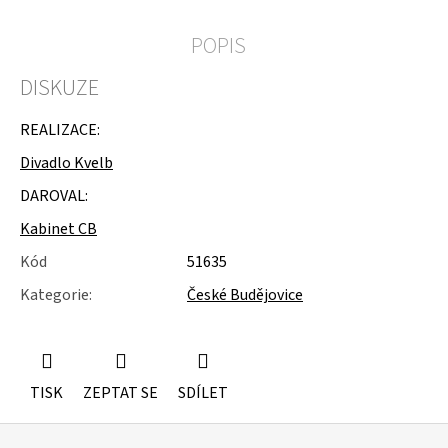
u
j
POPIS
e
m
DISKUZE
e
ŽIDLE
REALIZACE:
200KS
Divadlo Kvelb
ČESKÝ
KRUMLOV
DAROVAL:
Kabinet CB
Kód
51635
Kategorie
:
České Budějovice
TISK
ZEPTAT SE
SDÍLET