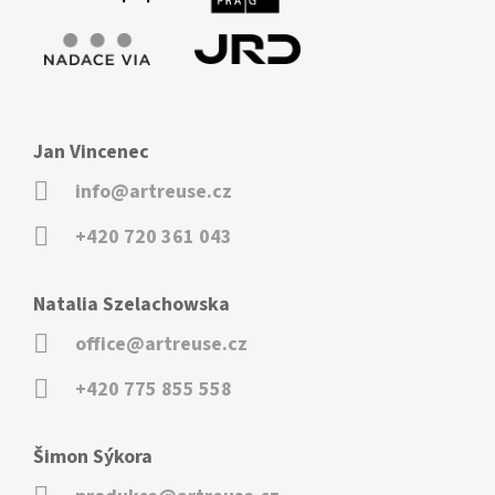
Jan Vincenec
info@artreuse.cz
+420 720 361 043
Natalia Szelachowska
office@artreuse.cz
+420 775 855 558
Šimon Sýkora