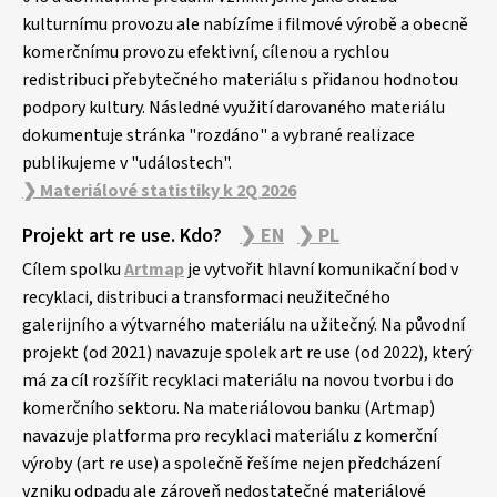
kulturnímu provozu ale nabízíme i filmové výrobě a obecně
komerčnímu provozu efektivní, cílenou a rychlou
redistribuci přebytečného materiálu s přidanou hodnotou
podpory kultury. Následné využití darovaného materiálu
dokumentuje stránka "rozdáno" a vybrané realizace
publikujeme v "událostech".
❯ Materiálové statistiky k 2Q 2026
Projekt art re use. Kdo?
❯ EN
❯ PL
Cílem spolku
Artmap
je vytvořit hlavní komunikační bod v
recyklaci, distribuci a transformaci neužitečného
galerijního a výtvarného materiálu na užitečný. Na původní
projekt (od 2021) navazuje spolek art re use (od 2022), který
má za cíl rozšířit recyklaci materiálu na novou tvorbu i do
komerčního sektoru. Na materiálovou banku (Artmap)
navazuje platforma pro recyklaci materiálu z komerční
výroby (art re use) a společně řešíme nejen předcházení
vzniku odpadu ale zároveň nedostatečné materiálové