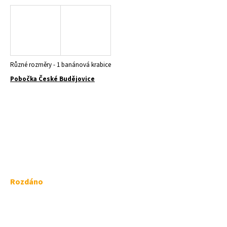
a
j
í
t
?
Různé rozměry - 1 banánová krabice
Pobočka České Budějovice
HLEDAT
D
o
Měrná
Rozdáno
p
o
cena:
r
u
č