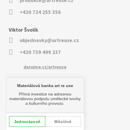
produkce@artreuse.cz
+420 724 255 356
Viktor Švolík
objednavky@artreuse.cz
+420 739 499 237
darujme.cz/artreuse