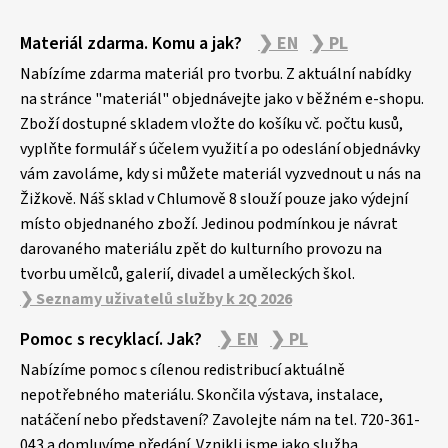
Z
Materiál zdarma. Komu a jak?
❯ EN
❯ PL
á
p
Nabízíme zdarma materiál pro tvorbu. Z aktuální nabídky
a
na stránce "materiál" objednávejte jako v běžném e-shopu.
Zboží dostupné skladem vložte do košíku vč. počtu kusů,
t
vyplňte formulář s účelem využití a po odeslání objednávky
í
vám zavoláme, kdy si můžete materiál vyzvednout u nás na
Žižkově. Náš sklad v Chlumově 8 slouží pouze jako výdejní
místo objednaného zboží. Jedinou podmínkou je návrat
darovaného materiálu zpět do kulturního provozu na
tvorbu umělců, galerií, divadel a uměleckých škol.
❯ Seznamy uživatelů služby k 2Q 2026
Pomoc s recyklací. Jak?
❯ EN
❯ PL
Nabízíme pomoc s cílenou redistribucí aktuálně
nepotřebného materiálu. Skončila výstava, instalace,
natáčení nebo představení? Zavolejte nám na tel. 720-361-
043 a domluvíme předání. Vznikli jsme jako služba