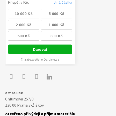

Youtube
Facebook
Instagram
art re use
Chlumova 257/8
130 00 Praha 3-Žižkov
otevřeno při výdeji a příjmu materiálu