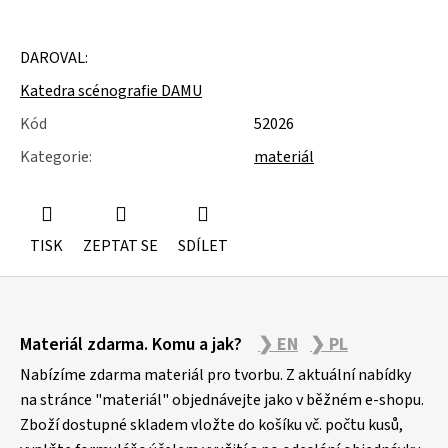
u
j
e
DAROVAL:
m
e
Katedra scénografie DAMU
Kód
52026
SLOŽKY
A
Kategorie
:
materiál
POŘADNÍKY
TISK
ZEPTAT SE
SDÍLET
Z
Materiál zdarma. Komu a jak?
❯ EN
❯ PL
á
p
Nabízíme zdarma materiál pro tvorbu. Z aktuální nabídky
a
na stránce "materiál" objednávejte jako v běžném e-shopu.
Zboží dostupné skladem vložte do košíku vč. počtu kusů,
t