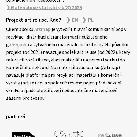
publikujeme v "událostech".
❯ Materiálové statistiky k 2Q 2026
Projekt art re use. Kdo?
❯ EN
❯ PL
Cílem spolku
Artmap
je vytvořit hlavní komunikační bod v
recyklaci, distribuci a transformaci neužitečného
galerijního a výtvarného materiálu na užitečný. Na původní
projekt (od 2021) navazuje spolek art re use (od 2022), který
má za cíl rozšířit recyklaci materiálu na novou tvorbu i do
komerčního sektoru. Na materiálovou banku (Artmap)
navazuje platforma pro recyklaci materiálu z komerční
výroby (art re use) a společně řešíme nejen předcházení
vzniku odpadu ale zároveň nedostatečné materiálové
zázemí pro tvorbu.
partneři