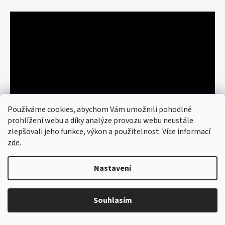
Používáme cookies, abychom Vám umožnili pohodlné
prohlížení webu a díky analýze provozu webu neustále
zlepšovali jeho funkce, výkon a použitelnost. Více informací
zde
.
Nastavení
Vytvořil Shoptet
© 2026 art re use. Všechna práva
vyhrazena.
Upravit nastavení cookies
Souhlasím