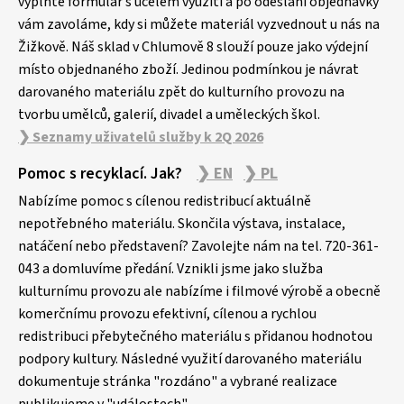
vyplňte formulář s účelem využití a po odeslání objednávky
í
vám zavoláme, kdy si můžete materiál vyzvednout u nás na
Žižkově. Náš sklad v Chlumově 8 slouží pouze jako výdejní
místo objednaného zboží. Jedinou podmínkou je návrat
darovaného materiálu zpět do kulturního provozu na
tvorbu umělců, galerií, divadel a uměleckých škol.
❯ Seznamy uživatelů služby k 2Q 2026
Pomoc s recyklací. Jak?
❯ EN
❯ PL
Nabízíme pomoc s cílenou redistribucí aktuálně
nepotřebného materiálu. Skončila výstava, instalace,
natáčení nebo představení? Zavolejte nám na tel. 720-361-
043 a domluvíme předání. Vznikli jsme jako služba
kulturnímu provozu ale nabízíme i filmové výrobě a obecně
komerčnímu provozu efektivní, cílenou a rychlou
redistribuci přebytečného materiálu s přidanou hodnotou
podpory kultury. Následné využití darovaného materiálu
dokumentuje stránka "rozdáno" a vybrané realizace