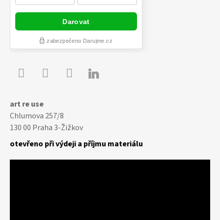

Youtube
Facebook
Instagram
art re use
Chlumova 257/8
130 00 Praha 3-Žižkov
otevřeno při výdeji a příjmu materiálu