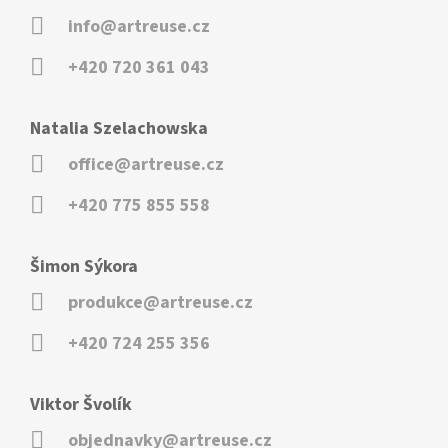
info@artreuse.cz
+420 720 361 043
Natalia Szelachowska
office@artreuse.cz
+420 775 855 558
Šimon Sýkora
produkce@artreuse.cz
+420 724 255 356
Viktor Švolík
objednavky@artreuse.cz