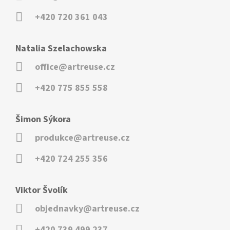
+420 720 361 043
Natalia Szelachowska
office@artreuse.cz
+420 775 855 558
Šimon Sýkora
produkce@artreuse.cz
+420 724 255 356
Viktor Švolík
objednavky@artreuse.cz
+420 739 499 237