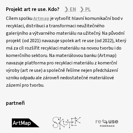
Projekt art re use. Kdo?
❯ EN
❯ PL
Cílem spolku
Artmap
je vytvořit hlavní komunikační bod v
recyklaci, distribuci a transformaci neužitečného
galerijního a výtvarného materiálu na užitečný. Na původní
projekt (od 2021) navazuje spolek art re use (od 2022), který
má za cíl rozšířit recyklaci materiálu na novou tvorbu i do
komerčního sektoru. Na materiálovou banku (Artmap)
navazuje platforma pro recyklaci materiálu z komerční
výroby (art re use) a společně řešíme nejen předcházení
vzniku odpadu ale zároveň nedostatečné materiálové
zázemí pro tvorbu.
partneři