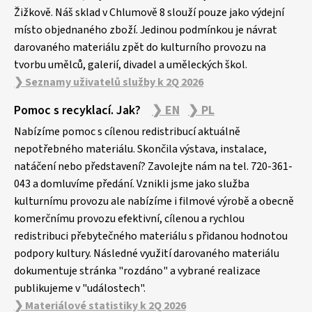
Žižkově. Náš sklad v Chlumově 8 slouží pouze jako výdejní
místo objednaného zboží. Jedinou podmínkou je návrat
darovaného materiálu zpět do kulturního provozu na
tvorbu umělců, galerií, divadel a uměleckých škol.
❯ Seznamy uživatelů služby k 2Q 2026
Pomoc s recyklací. Jak?
❯ EN
❯ PL
Nabízíme pomoc s cílenou redistribucí aktuálně
nepotřebného materiálu. Skončila výstava, instalace,
natáčení nebo představení? Zavolejte nám na tel. 720-361-
043 a domluvíme předání. Vznikli jsme jako služba
kulturnímu provozu ale nabízíme i filmové výrobě a obecně
komerčnímu provozu efektivní, cílenou a rychlou
redistribuci přebytečného materiálu s přidanou hodnotou
podpory kultury. Následné využití darovaného materiálu
dokumentuje stránka "rozdáno" a vybrané realizace
publikujeme v "událostech".
❯ Materiálové statistiky k 2Q 2026