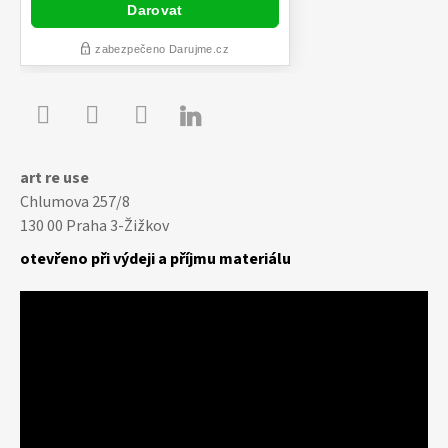

Youtube
Facebook
Instagram
art re use
Chlumova 257/8
130 00 Praha 3-Žižkov
otevřeno při výdeji a příjmu materiálu