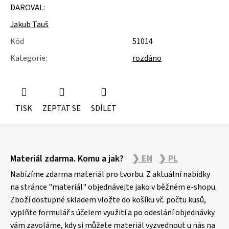
u
DAROVAL:
j
e
Jakub Tauš
m
Kód
51014
e
Kategorie
:
rozdáno
MOLITAN
Z
TOVARNY
NA
MATRACE
TISK
ZEPTAT SE
SDÍLET
Z
Materiál zdarma. Komu a jak?
❯ EN
❯ PL
á
p
Nabízíme zdarma materiál pro tvorbu. Z aktuální nabídky
a
na stránce "materiál" objednávejte jako v běžném e-shopu.
Zboží dostupné skladem vložte do košíku vč. počtu kusů,
t
vyplňte formulář s účelem využití a po odeslání objednávky
í
vám zavoláme, kdy si můžete materiál vyzvednout u nás na