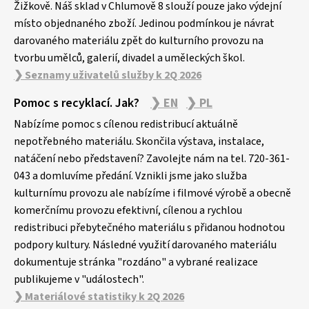
Žižkově. Náš sklad v Chlumově 8 slouží pouze jako výdejní
místo objednaného zboží. Jedinou podmínkou je návrat
darovaného materiálu zpět do kulturního provozu na
tvorbu umělců, galerií, divadel a uměleckých škol.
❯ Seznamy uživatelů služby k 2Q 2026
Pomoc s recyklací. Jak?
❯ EN
❯ PL
Nabízíme pomoc s cílenou redistribucí aktuálně
nepotřebného materiálu. Skončila výstava, instalace,
natáčení nebo představení? Zavolejte nám na tel. 720-361-
043 a domluvíme předání. Vznikli jsme jako služba
kulturnímu provozu ale nabízíme i filmové výrobě a obecně
komerčnímu provozu efektivní, cílenou a rychlou
redistribuci přebytečného materiálu s přidanou hodnotou
podpory kultury. Následné využití darovaného materiálu
dokumentuje stránka "rozdáno" a vybrané realizace
publikujeme v "událostech".
❯ Materiálové statistiky k 2Q 2026