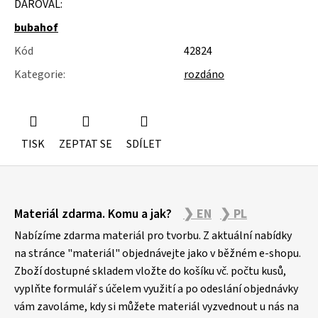
DAROVAL:
u
j
bubahof
e
m
Kód
42824
e
Kategorie
:
rozdáno
STUDIOVÝ
MOLITAN
TISK
ZEPTAT SE
SDÍLET
Z
Materiál zdarma. Komu a jak?
❯ EN
❯ PL
á
p
Nabízíme zdarma materiál pro tvorbu. Z aktuální nabídky
a
na stránce "materiál" objednávejte jako v běžném e-shopu.
Zboží dostupné skladem vložte do košíku vč. počtu kusů,
t
vyplňte formulář s účelem využití a po odeslání objednávky
í
vám zavoláme, kdy si můžete materiál vyzvednout u nás na