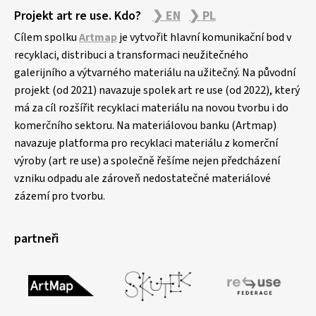
Projekt art re use. Kdo?
❯ EN
❯ PL
Cílem spolku
Artmap
je vytvořit hlavní komunikační bod v
recyklaci, distribuci a transformaci neužitečného
galerijního a výtvarného materiálu na užitečný. Na původní
projekt (od 2021) navazuje spolek art re use (od 2022), který
má za cíl rozšířit recyklaci materiálu na novou tvorbu i do
komerčního sektoru. Na materiálovou banku (Artmap)
navazuje platforma pro recyklaci materiálu z komerční
výroby (art re use) a společně řešíme nejen předcházení
vzniku odpadu ale zároveň nedostatečné materiálové
zázemí pro tvorbu.
partneři