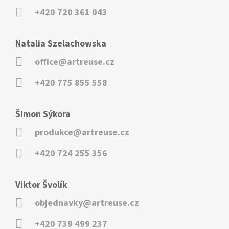
+420 720 361 043
Natalia Szelachowska
office@artreuse.cz
+420 775 855 558
Šimon Sýkora
produkce@artreuse.cz
+420 724 255 356
Viktor Švolík
objednavky@artreuse.cz
+420 739 499 237