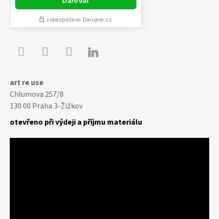

Youtube
Facebook
Instagram
art re use
Chlumova 257/8
130 00 Praha 3-Žižkov
otevřeno při výdeji a příjmu materiálu