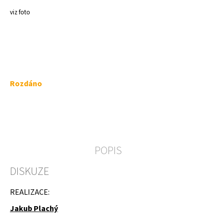
a
viz foto
j
í
t
?
Měrná
Rozdáno
cena:
HLEDAT
POPIS
D
DISKUZE
o
p
o
REALIZACE:
r
u
Jakub Plachý
č