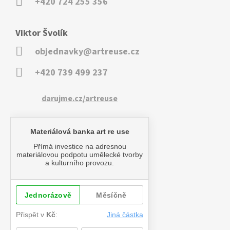
+420 724 255 356
Viktor Švolík
objednavky@artreuse.cz
+420 739 499 237
darujme.cz/artreuse