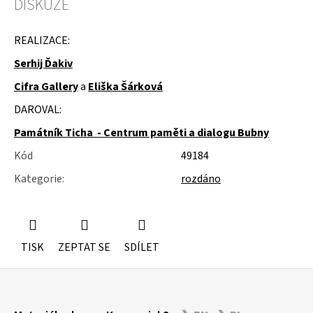
DISKUZE
u
j
e
REALIZACE:
m
e
Serhij Ďakiv
Cifra Gallery
a
Eliška Šárková
KOVOVÉ
STOJÁNKY
DAROVAL:
Památník Ticha - Centrum paměti a dialogu Bubny
Kód
49184
Kategorie
:
rozdáno
TISK
ZEPTAT SE
SDÍLET
Z