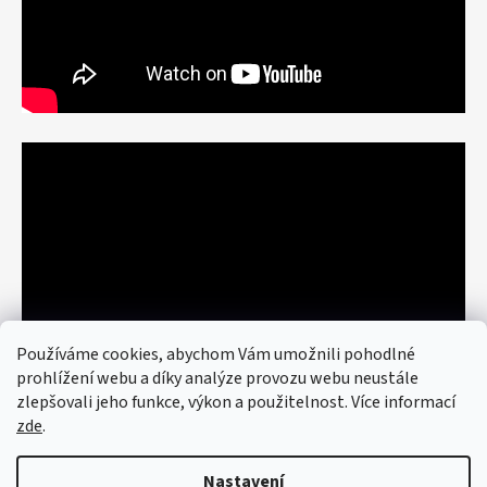
Používáme cookies, abychom Vám umožnili pohodlné
prohlížení webu a díky analýze provozu webu neustále
zlepšovali jeho funkce, výkon a použitelnost. Více informací
zde
.
Nastavení