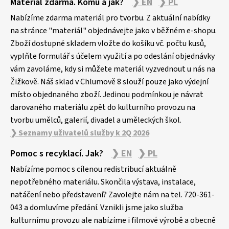
Materiál zdarma. Komu a jak?
❯ EN
❯ PL
á
p
Nabízíme zdarma materiál pro tvorbu. Z aktuální nabídky
a
na stránce "materiál" objednávejte jako v běžném e-shopu.
Zboží dostupné skladem vložte do košíku vč. počtu kusů,
t
vyplňte formulář s účelem využití a po odeslání objednávky
í
vám zavoláme, kdy si můžete materiál vyzvednout u nás na
Žižkově. Náš sklad v Chlumově 8 slouží pouze jako výdejní
místo objednaného zboží. Jedinou podmínkou je návrat
darovaného materiálu zpět do kulturního provozu na
tvorbu umělců, galerií, divadel a uměleckých škol.
❯ Seznamy uživatelů služby k 2Q 2026
Pomoc s recyklací. Jak?
❯ EN
❯ PL
Nabízíme pomoc s cílenou redistribucí aktuálně
nepotřebného materiálu. Skončila výstava, instalace,
natáčení nebo představení? Zavolejte nám na tel. 720-361-
043 a domluvíme předání. Vznikli jsme jako služba
kulturnímu provozu ale nabízíme i filmové výrobě a obecně