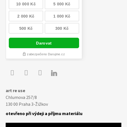

Youtube
Facebook
Instagram
art re use
Chlumova 257/8
130 00 Praha 3-Žižkov
otevřeno při výdeji a příjmu materiálu