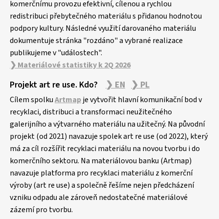
komerčnímu provozu efektivní, cílenou a rychlou
redistribuci přebytečného materiálu s přidanou hodnotou
podpory kultury. Následné využití darovaného materiálu
dokumentuje stránka "rozdáno" a vybrané realizace
publikujeme v "událostech".
❯ Materiálové statistiky k 2Q 2026
Projekt art re use. Kdo?
❯ EN
❯ PL
Cílem spolku
Artmap
je vytvořit hlavní komunikační bod v
recyklaci, distribuci a transformaci neužitečného
galerijního a výtvarného materiálu na užitečný. Na původní
projekt (od 2021) navazuje spolek art re use (od 2022), který
má za cíl rozšířit recyklaci materiálu na novou tvorbu i do
komerčního sektoru. Na materiálovou banku (Artmap)
navazuje platforma pro recyklaci materiálu z komerční
výroby (art re use) a společně řešíme nejen předcházení
vzniku odpadu ale zároveň nedostatečné materiálové
zázemí pro tvorbu.