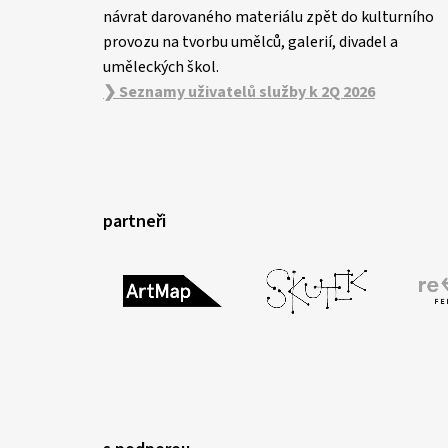
návrat darovaného materiálu zpět do kulturního
provozu na tvorbu umělců, galerií, divadel a
uměleckých škol.
❯ Seznamy uživatelů služby k 2Q 2026
partneři