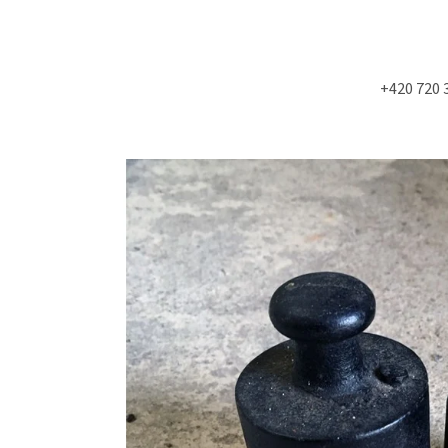
+420 720 
Co potřebujete najít?
HLEDAT
Doporučujeme
NÁSTĚNÁ STROPNÍ KONZOLE 6900KS
MOLITAN Z TOVAR