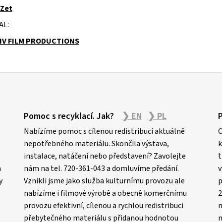
 Zet
AL:
IV FILM PRODUCTIONS
Pomoc s recyklací. Jak?
❯ EN
❯ PL
Nabízíme pomoc s cílenou redistribucí aktuálně
C
nepotřebného materiálu. Skončila výstava,
k
instalace, natáčení nebo představení? Zavolejte
t
m
nám na tel. 720-361-043 a domluvíme předání.
v
y
Vznikli jsme jako služba kulturnímu provozu ale
p
nabízíme i filmové výrobě a obecně komerčnímu
2
provozu efektivní, cílenou a rychlou redistribuci
n
přebytečného materiálu s přidanou hodnotou
m