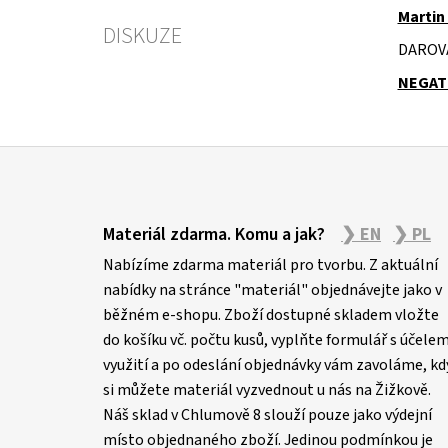
Martin
DISKUZE
DAROV
NEGAT
Z
á
Materiál zdarma. Komu a jak?
❯ EN
❯ PL
p
Nabízíme zdarma materiál pro tvorbu. Z aktuální
a
nabídky na stránce "materiál" objednávejte jako v
t
běžném e-shopu. Zboží dostupné skladem vložte
í
do košíku vč. počtu kusů, vyplňte formulář s účele
využití a po odeslání objednávky vám zavoláme, kd
si můžete materiál vyzvednout u nás na Žižkově.
Náš sklad v Chlumově 8 slouží pouze jako výdejní
místo objednaného zboží. Jedinou podmínkou je