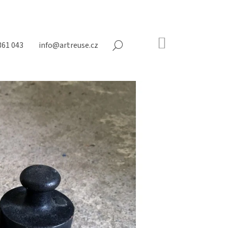
NÁKUPNÍ
361 043
info@artreuse.cz
HLEDAT
KOŠÍK
Prázdný
košík
Následující
NY NA MATRACE