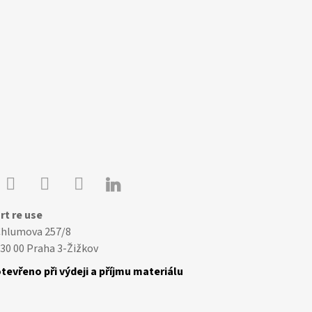

Youtube
Facebook
Instagram
rt re use
Chlumova 257/8
30 00 Praha 3-Žižkov
tevřeno při výdeji a příjmu materiálu