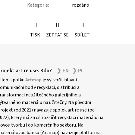
Kategorie
:
rozdáno
TISK
ZEPTAT SE
SDÍLET
Projekt art re use. Kdo?
❯ EN
❯ PL
ílem spolku
Artmap
je vytvořit hlavní
omunikační bod v recyklaci, distribuci a
ransformaci neužitečného galerijního a
ýtvarného materiálu na užitečný. Na původní
rojekt (od 2021) navazuje spolek art re use (od
022), který má za cíl rozšířit recyklaci materiálu na
ovou tvorbu i do komerčního sektoru. Na
ateriálovou banku (Artmap) navazuje platforma