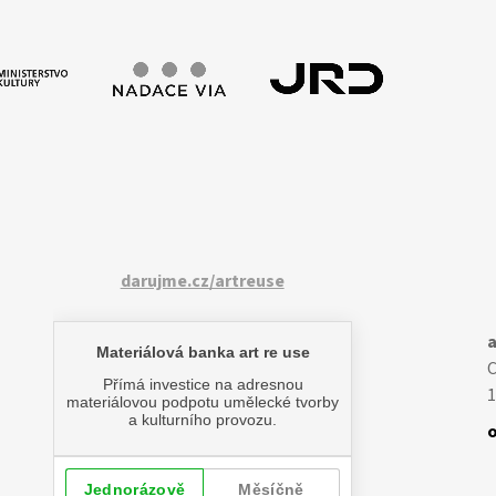
darujme.cz/artreuse
a
1
o