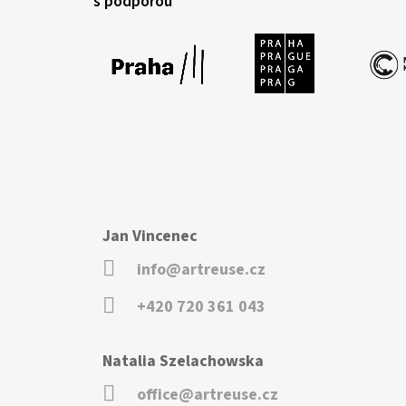
s podporou
Jan Vincenec
info@artreuse.cz
+420 720 361 043
Natalia Szelachowska
office@artreuse.cz