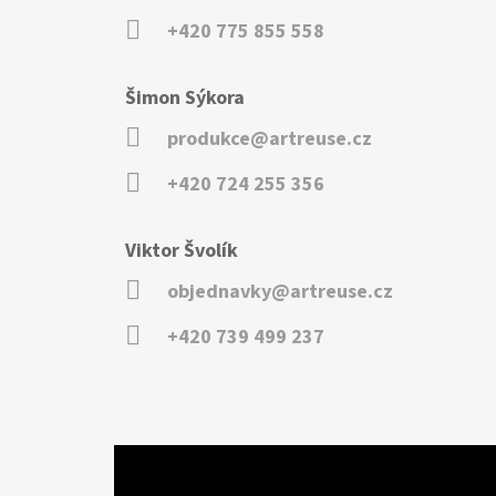
+420 775 855 558
Šimon Sýkora
produkce@artreuse.cz
+420 724 255 356
Viktor Švolík
objednavky@artreuse.cz
+420 739 499 237