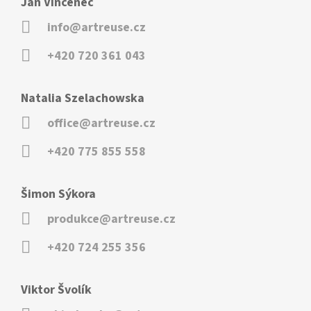
Jan Vincenec
info@artreuse.cz
+420 720 361 043
Natalia Szelachowska
office@artreuse.cz
+420 775 855 558
Šimon Sýkora
produkce@artreuse.cz
+420 724 255 356
Viktor Švolík