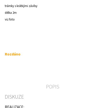
a
trámky s krátkými závěsy
j
délka 2m
í
viz foto
t
?
Měrná
Rozdáno
HLEDAT
cena:
D
o
POPIS
p
o
DISKUZE
r
u
č
REALIZACE: