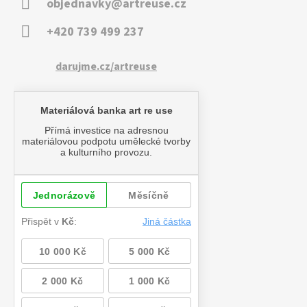
objednavky@artreuse.cz
+420 739 499 237
darujme.cz/artreuse