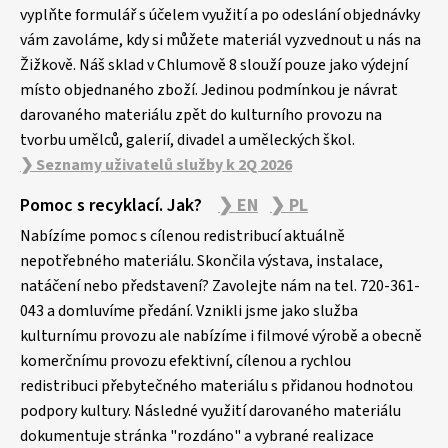
vyplňte formulář s účelem využití a po odeslání objednávky
í
vám zavoláme, kdy si můžete materiál vyzvednout u nás na
Žižkově. Náš sklad v Chlumově 8 slouží pouze jako výdejní
místo objednaného zboží. Jedinou podmínkou je návrat
darovaného materiálu zpět do kulturního provozu na
tvorbu umělců, galerií, divadel a uměleckých škol.
❯ Seznamy uživatelů služby k 2Q 2026
Pomoc s recyklací. Jak?
❯ EN
❯ PL
Nabízíme pomoc s cílenou redistribucí aktuálně
nepotřebného materiálu. Skončila výstava, instalace,
natáčení nebo představení? Zavolejte nám na tel. 720-361-
043 a domluvíme předání. Vznikli jsme jako služba
kulturnímu provozu ale nabízíme i filmové výrobě a obecně
komerčnímu provozu efektivní, cílenou a rychlou
redistribuci přebytečného materiálu s přidanou hodnotou
podpory kultury. Následné využití darovaného materiálu
dokumentuje stránka "rozdáno" a vybrané realizace