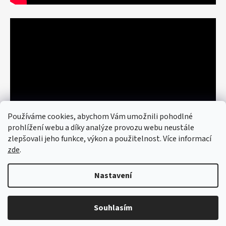
Používáme cookies, abychom Vám umožnili pohodlné
prohlížení webu a díky analýze provozu webu neustále
zlepšovali jeho funkce, výkon a použitelnost. Více informací
zde
.
Nastavení
Vytvořil Shoptet
© 2026 art re use. Všechna práva
vyhrazena.
Upravit nastavení cookies
Souhlasím