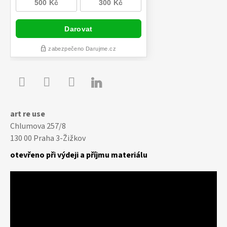

Youtube
Facebook
Instagram
art re use
Chlumova 257/8
130 00 Praha 3-Žižkov
otevřeno při výdeji a příjmu materiálu