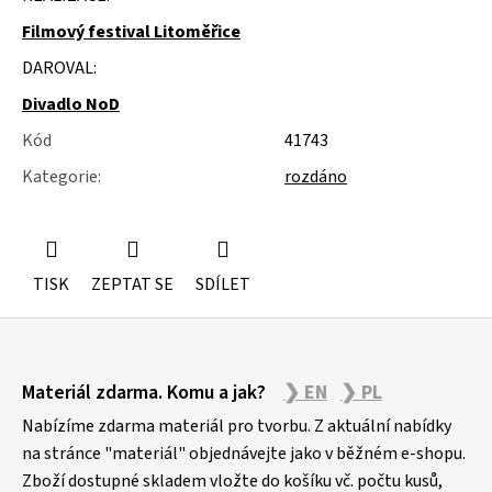
u
j
Filmový festival Litoměřice
e
DAROVAL:
m
e
Divadlo NoD
Kód
41743
POLYSTYREN
Kategorie
:
rozdáno
TISK
ZEPTAT SE
SDÍLET
Z
Materiál zdarma. Komu a jak?
❯ EN
❯ PL
á
p
Nabízíme zdarma materiál pro tvorbu. Z aktuální nabídky
a
na stránce "materiál" objednávejte jako v běžném e-shopu.
Zboží dostupné skladem vložte do košíku vč. počtu kusů,
t