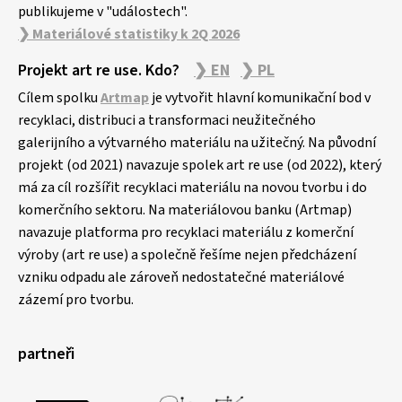
publikujeme v "událostech".
❯ Materiálové statistiky k 2Q 2026
Projekt art re use. Kdo?
❯ EN
❯ PL
Cílem spolku
Artmap
je vytvořit hlavní komunikační bod v
recyklaci, distribuci a transformaci neužitečného
galerijního a výtvarného materiálu na užitečný. Na původní
projekt (od 2021) navazuje spolek art re use (od 2022), který
má za cíl rozšířit recyklaci materiálu na novou tvorbu i do
komerčního sektoru. Na materiálovou banku (Artmap)
navazuje platforma pro recyklaci materiálu z komerční
výroby (art re use) a společně řešíme nejen předcházení
vzniku odpadu ale zároveň nedostatečné materiálové
zázemí pro tvorbu.
partneři