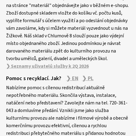
a
na stránce "materiál" objednávejte jako v běžném e-shopu.
Zboží dostupné skladem vložte do košíku vč. počtu kusů,
t
vyplňte formulář s účelem využití a po odeslání objednávky
í
vám zavoláme, kdy si můžete materiál vyzvednout u nás na
Žižkově. Náš sklad v Chlumově 8 slouží pouze jako výdejní
místo objednaného zboží. Jedinou podmínkou je návrat
darovaného materiálu zpět do kulturního provozu na
tvorbu umělců, galerií, divadel a uměleckých škol.
❯ Seznamy uživatelů služby k 2Q 2026
Pomoc s recyklací. Jak?
❯ EN
❯ PL
Nabízíme pomoc s cílenou redistribucí aktuálně
nepotřebného materiálu. Skončila výstava, instalace,
natáčení nebo představení? Zavolejte nám na tel. 720-361-
043 a domluvíme předání. Vznikli jsme jako služba
kulturnímu provozu ale nabízíme i filmové výrobě a obecně
komerčnímu provozu efektivní, cílenou a rychlou
redistribuci přebytečného materiálu s přidanou hodnotou