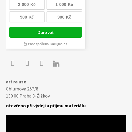

Youtube
Facebook
Instagram
art re use
Chlumova 257/8
130 00 Praha 3-Žižkov
otevřeno při výdeji a příjmu materiálu