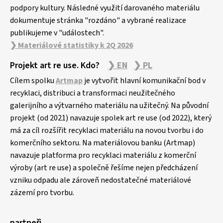
podpory kultury. Následné využití darovaného materiálu
dokumentuje stránka "rozdáno" a vybrané realizace
publikujeme v "událostech".
❯ Materiálové statistiky k 2Q 2026
Projekt art re use. Kdo?
❯ EN
❯ PL
Cílem spolku
Artmap
je vytvořit hlavní komunikační bod v
recyklaci, distribuci a transformaci neužitečného
galerijního a výtvarného materiálu na užitečný. Na původní
projekt (od 2021) navazuje spolek art re use (od 2022), který
má za cíl rozšířit recyklaci materiálu na novou tvorbu i do
komerčního sektoru. Na materiálovou banku (Artmap)
navazuje platforma pro recyklaci materiálu z komerční
výroby (art re use) a společně řešíme nejen předcházení
vzniku odpadu ale zároveň nedostatečné materiálové
zázemí pro tvorbu.
partneři