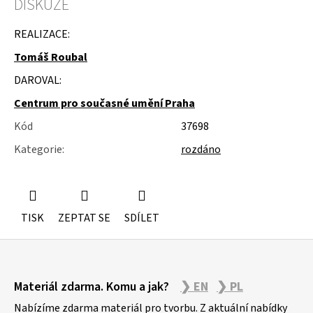
DISKUZE
u
j
e
REALIZACE:
m
Tomáš Roubal
e
DAROVAL:
KOLEČKOVÉ
ŽIDLE
Centrum pro současné umění Praha
POJÍZDNÉ
Kód
37698
Kategorie
:
rozdáno
TISK
ZEPTAT SE
SDÍLET
Z
Materiál zdarma. Komu a jak?
❯ EN
❯ PL
á
p
Nabízíme zdarma materiál pro tvorbu. Z aktuální nabídky