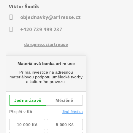
Viktor Švolík
objednavky@artreuse.cz
+420 739 499 237
darujme.cz/artreuse