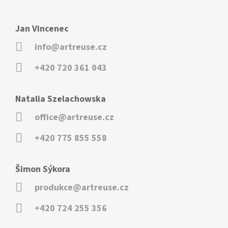
Jan Vincenec
info@artreuse.cz
+420 720 361 043
Natalia Szelachowska
office@artreuse.cz
+420 775 855 558
Šimon Sýkora
produkce@artreuse.cz
+420 724 255 356