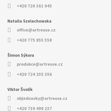
+420 720 361 043
Natalia Szelachowska
office@artreuse.cz
+420 775 855 558
Šimon Sýkora
produkce@artreuse.cz
+420 724 255 356
Viktor Švolík
objednavky@artreuse.cz
+420 739 499 237