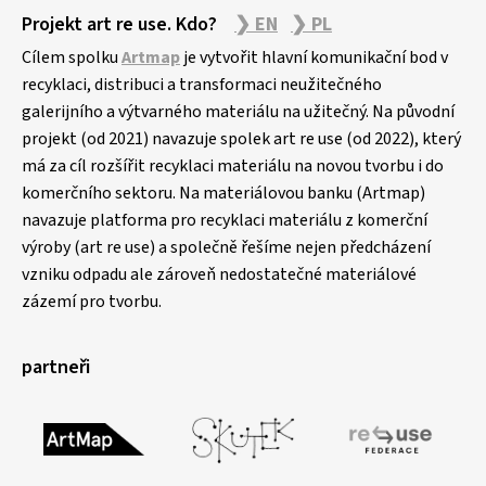
Projekt art re use. Kdo?
❯ EN
❯ PL
Cílem spolku
Artmap
je vytvořit hlavní komunikační bod v
recyklaci, distribuci a transformaci neužitečného
galerijního a výtvarného materiálu na užitečný. Na původní
projekt (od 2021) navazuje spolek art re use (od 2022), který
má za cíl rozšířit recyklaci materiálu na novou tvorbu i do
komerčního sektoru. Na materiálovou banku (Artmap)
navazuje platforma pro recyklaci materiálu z komerční
výroby (art re use) a společně řešíme nejen předcházení
vzniku odpadu ale zároveň nedostatečné materiálové
zázemí pro tvorbu.
partneři