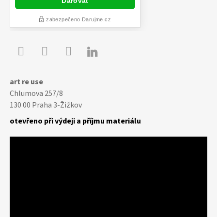

Youtube
Facebook
Instagram
art re use
Chlumova 257/8
130 00 Praha 3-Žižkov
otevřeno při výdeji a příjmu materiálu