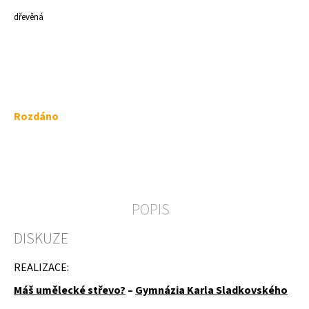
a
dřevěná
j
í
t
?
Měrná
Rozdáno
cena:
HLEDAT
POPIS
D
DISKUZE
o
p
o
REALIZACE:
r
u
Máš umělecké střevo?
–
Gymnázia Karla Sladkovského
č