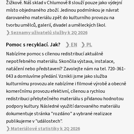
Žižkově. Náš sklad v Chlumově 8 slouží pouze jako výdejní
místo objednaného zboží. Jedinou podmínkou je návrat
darovaného materiálu zpět do kulturního provozu na
tvorbu umělců, galerií, divadel a uměleckých škol.
❯ Seznamy uživatelů služby k 2Q 2026
Pomoc s recyklací. Jak?
❯ EN
❯ PL
Nabízíme pomoc s cílenou redistribucí aktuálně
nepotřebného materiálu. Skončila výstava, instalace,
natáčení nebo představení? Zavolejte nám na tel. 720-361-
043 a domluvíme předání. Vznikli jsme jako služba
kulturnímu provozu ale nabízíme i filmové výrobě a obecně
komerčnímu provozu efektivní, cílenou a rychlou
redistribuci přebytečného materiálu s přidanou hodnotou
podpory kultury. Následné využití darovaného materiálu
dokumentuje stránka "rozdáno" a vybrané realizace
publikujeme v "událostech".
❯ Materiálové statistiky k 2Q 2026