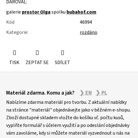
DAROVAL:
u
j
galerie
prostor Olga
spolku
bubahof.com
e
m
Kód
46994
e
Kategorie
:
rozdáno
STUDIOVÝ
MOLITAN
TISK
ZEPTAT SE
SDÍLET
Z
Materiál zdarma. Komu a jak?
❯ EN
❯ PL
á
p
Nabízíme zdarma materiál pro tvorbu. Z aktuální nabídky
a
na stránce "materiál" objednávejte jako v běžném e-shopu.
Zboží dostupné skladem vložte do košíku vč. počtu kusů,
t
vyplňte formulář s účelem využití a po odeslání objednávky
í
vám zavoláme, kdy si můžete materiál vyzvednout u nás na