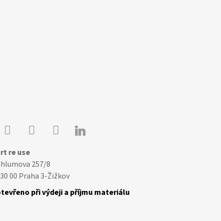

Youtube
Facebook
Instagram
rt re use
Chlumova 257/8
30 00 Praha 3-Žižkov
tevřeno při výdeji a příjmu materiálu