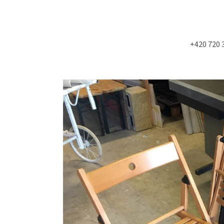
+420 720 
Co potřebujete najít?
HLEDAT
Doporučujeme
NÁSTĚNÁ STROPNÍ KONZOLE 6900KS
STUDIOVÝ MOLITA