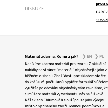
prosto
DISKUZE
DAROV
11:55 d
Z
á
Materiál zdarma. Komu a jak?
❯ EN
❯ PL
p
Nabízíme zdarma materiál pro tvorbu. Z aktuální
a
nabídky na stránce "materiál" objednávejte jako v
t
běžném e-shopu. Zboží dostupné skladem vložte
í
do košíku vč. počtu kusů, vyplňte formulář s účele
využití a po odeslání objednávky vám zavoláme, kd
si můžete materiál vyzvednout u nás na Žižkově.
Náš sklad v Chlumově 8 slouží pouze jako výdejní
místo objednaného zboží. Jedinou podmínkou je