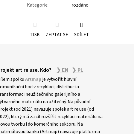
Kategorie
:
rozdáno
TISK
ZEPTAT SE
SDÍLET
Projekt art re use. Kdo?
❯ EN
❯ PL
ílem spolku
Artmap
je vytvořit hlavní
omunikační bod v recyklaci, distribuci a
ransformaci neužitečného galerijního a
ýtvarného materiálu na užitečný. Na původní
rojekt (od 2021) navazuje spolek art re use (od
022), který má za cíl rozšířit recyklaci materiálu na
ovou tvorbu i do komerčního sektoru. Na
ateriálovou banku (Artmap) navazuje platforma