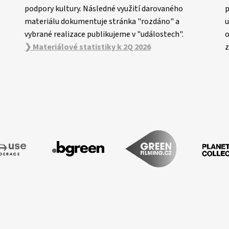
podpory kultury. Následné využití darovaného
p
materiálu dokumentuje stránka "rozdáno" a
u
vybrané realizace publikujeme v "událostech".
o
❯ Materiálové statistiky k 2Q 2026
z