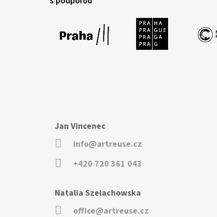
s podporou
Jan Vincenec
info@artreuse.cz
+420 720 361 043
Natalia Szelachowska
office@artreuse.cz