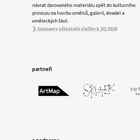
návrat darovaného materiálu zpět do kulturního
provozu na tvorbu umělců, galerií, divadel a
uměleckých škol.
❯ Seznamy uživatelů služby k 2Q 2026
partneři