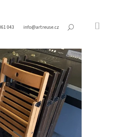
NÁKUPNÍ
361 043
info@artreuse.cz
HLEDAT
KOŠÍK
Prázdný
košík
Následující
N