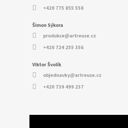
+420 775 855 558
Šimon Sýkora
produkce@artreuse.cz
+420 724 255 356
Viktor Švolík
objednavky@artreuse.cz
+420 739 499 237