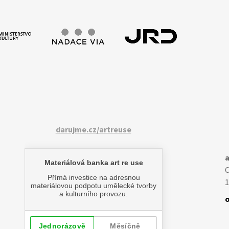
darujme.cz/artreuse
a
1
o