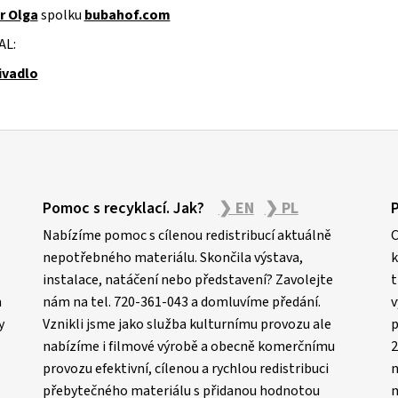
r Olga
spolku
bubahof.com
AL:
ivadlo
Pomoc s recyklací. Jak?
❯ EN
❯ PL
Nabízíme pomoc s cílenou redistribucí aktuálně
C
nepotřebného materiálu. Skončila výstava,
k
instalace, natáčení nebo představení? Zavolejte
t
m
nám na tel. 720-361-043 a domluvíme předání.
v
y
Vznikli jsme jako služba kulturnímu provozu ale
p
nabízíme i filmové výrobě a obecně komerčnímu
2
provozu efektivní, cílenou a rychlou redistribuci
n
přebytečného materiálu s přidanou hodnotou
m