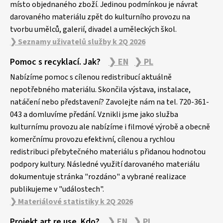
místo objednaného zboží. Jedinou podmínkou je návrat
darovaného materiálu zpět do kulturního provozu na
tvorbu umělců, galerií, divadel a uměleckých škol.
❯ Seznamy uživatelů služby k 2Q 2026
Pomoc s recyklací. Jak?
❯ EN
❯ PL
Nabízíme pomoc s cílenou redistribucí aktuálně
nepotřebného materiálu. Skončila výstava, instalace,
natáčení nebo představení? Zavolejte nám na tel. 720-361-
043 a domluvíme předání. Vznikli jsme jako služba
kulturnímu provozu ale nabízíme i filmové výrobě a obecně
komerčnímu provozu efektivní, cílenou a rychlou
redistribuci přebytečného materiálu s přidanou hodnotou
podpory kultury. Následné využití darovaného materiálu
dokumentuje stránka "rozdáno" a vybrané realizace
publikujeme v "událostech".
❯ Materiálové statistiky k 2Q 2026
Projekt art re use. Kdo?
❯ EN
❯ PL