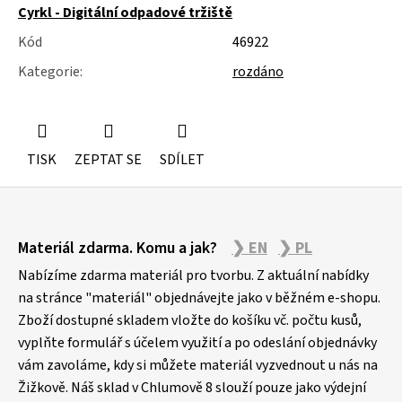
Cyrkl - Digitální odpadové tržiště
Kód
46922
Kategorie
:
rozdáno
TISK
ZEPTAT SE
SDÍLET
Z
Materiál zdarma. Komu a jak?
❯ EN
❯ PL
á
p
Nabízíme zdarma materiál pro tvorbu. Z aktuální nabídky
a
na stránce "materiál" objednávejte jako v běžném e-shopu.
Zboží dostupné skladem vložte do košíku vč. počtu kusů,
t
vyplňte formulář s účelem využití a po odeslání objednávky
í
vám zavoláme, kdy si můžete materiál vyzvednout u nás na
Žižkově. Náš sklad v Chlumově 8 slouží pouze jako výdejní