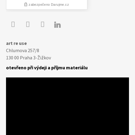

Youtube
Facebook
Instagram
art re use
Chlumova 257/8
130 00 Praha 3-Žižkov
otevřeno při výdeji a příjmu materiálu