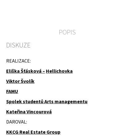
u
j
e
m
e
POPIS
KOLEČKOVÉ
DISKUZE
ŽIDLE
POJÍZDNÉ
REALIZACE:
Eliška Šťásková –
Hellichovka
Viktor Švolík
FAMU
Spolek studentů Arts managementu
Kateřina Vincourová
DAROVAL:
KKCG Real Estate Group