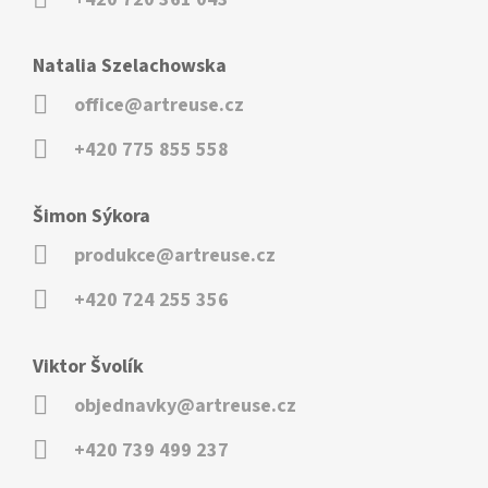
Natalia Szelachowska
office@artreuse.cz
+420 775 855 558
Šimon Sýkora
produkce@artreuse.cz
+420 724 255 356
Viktor Švolík
objednavky@artreuse.cz
+420 739 499 237