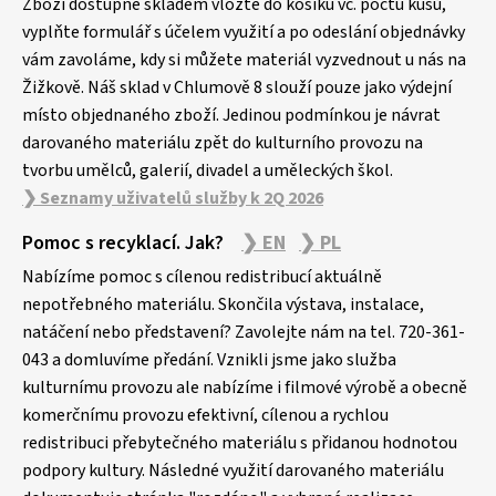
Zboží dostupné skladem vložte do košíku vč. počtu kusů,
t
vyplňte formulář s účelem využití a po odeslání objednávky
í
vám zavoláme, kdy si můžete materiál vyzvednout u nás na
Žižkově. Náš sklad v Chlumově 8 slouží pouze jako výdejní
místo objednaného zboží. Jedinou podmínkou je návrat
darovaného materiálu zpět do kulturního provozu na
tvorbu umělců, galerií, divadel a uměleckých škol.
❯ Seznamy uživatelů služby k 2Q 2026
Pomoc s recyklací. Jak?
❯ EN
❯ PL
Nabízíme pomoc s cílenou redistribucí aktuálně
nepotřebného materiálu. Skončila výstava, instalace,
natáčení nebo představení? Zavolejte nám na tel. 720-361-
043 a domluvíme předání. Vznikli jsme jako služba
kulturnímu provozu ale nabízíme i filmové výrobě a obecně
komerčnímu provozu efektivní, cílenou a rychlou
redistribuci přebytečného materiálu s přidanou hodnotou
podpory kultury. Následné využití darovaného materiálu