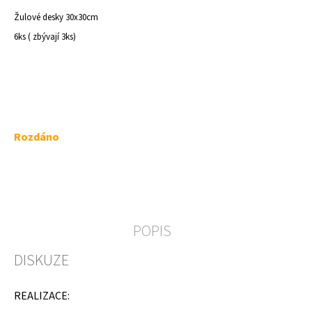
a
Žulové desky 30x30cm
j
6ks ( zbývají 3ks)
í
t
?
Měrná
Rozdáno
cena:
HLEDAT
D
POPIS
o
p
DISKUZE
o
r
u
REALIZACE:
č