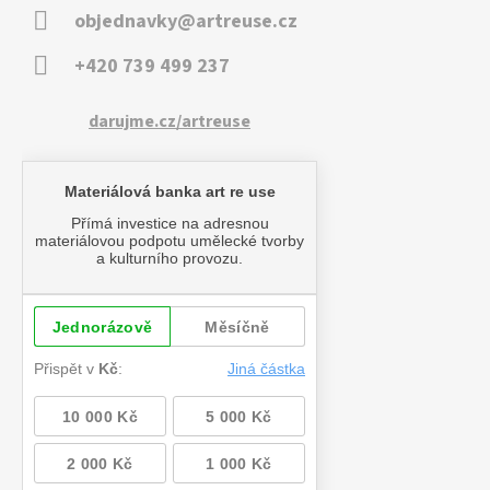
objednavky@artreuse.cz
+420 739 499 237
darujme.cz/artreuse