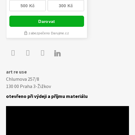

Youtube
Facebook
Instagram
art re use
Chlumova 257/8
130 00 Praha 3-Žižkov
otevřeno při výdeji a příjmu materiálu