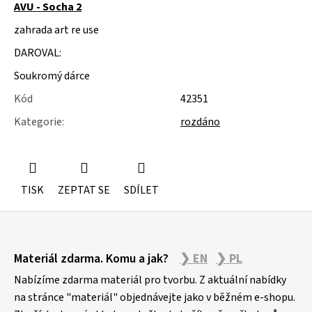
u
AVU - Socha 2
j
zahrada art re use
e
m
DAROVAL:
e
Soukromý dárce
ŽIDLE
Kód
42351
200KS
ČESKÝ
Kategorie
:
rozdáno
KRUMLOV
TISK
ZEPTAT SE
SDÍLET
Z
Materiál zdarma. Komu a jak?
❯ EN
❯ PL
á
p
Nabízíme zdarma materiál pro tvorbu. Z aktuální nabídky
a
na stránce "materiál" objednávejte jako v běžném e-shopu.