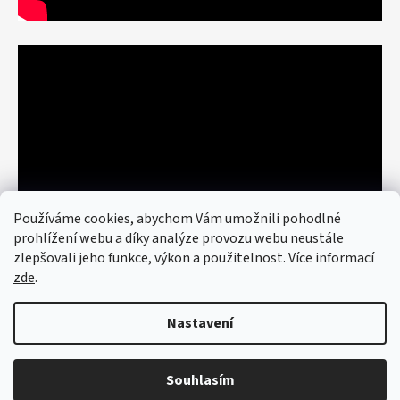
Používáme cookies, abychom Vám umožnili pohodlné
prohlížení webu a díky analýze provozu webu neustále
zlepšovali jeho funkce, výkon a použitelnost. Více informací
zde
.
Nastavení
Vytvořil Shoptet
© 2026 art re use. Všechna práva
vyhrazena.
Upravit nastavení cookies
Souhlasím