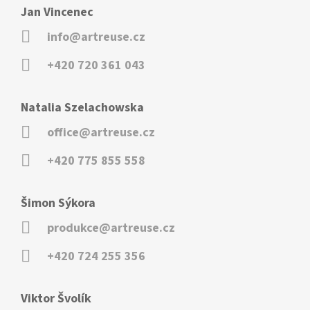
Jan Vincenec
info@artreuse.cz
+420 720 361 043
Natalia Szelachowska
office@artreuse.cz
+420 775 855 558
Šimon Sýkora
produkce@artreuse.cz
+420 724 255 356
Viktor Švolík