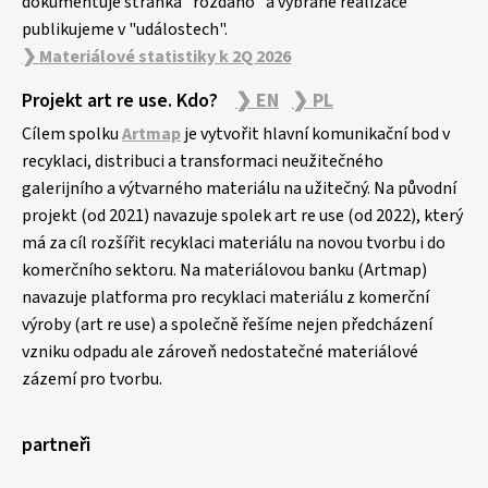
dokumentuje stránka "rozdáno" a vybrané realizace
publikujeme v "událostech".
❯ Materiálové statistiky k 2Q 2026
Projekt art re use. Kdo?
❯ EN
❯ PL
Cílem spolku
Artmap
je vytvořit hlavní komunikační bod v
recyklaci, distribuci a transformaci neužitečného
galerijního a výtvarného materiálu na užitečný. Na původní
projekt (od 2021) navazuje spolek art re use (od 2022), který
má za cíl rozšířit recyklaci materiálu na novou tvorbu i do
komerčního sektoru. Na materiálovou banku (Artmap)
navazuje platforma pro recyklaci materiálu z komerční
výroby (art re use) a společně řešíme nejen předcházení
vzniku odpadu ale zároveň nedostatečné materiálové
zázemí pro tvorbu.
partneři