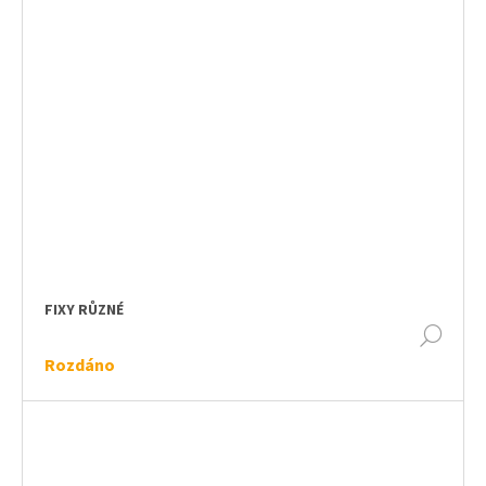
FIXY RŮZNÉ
DET
Rozdáno