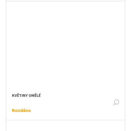
KVĚTINY UMĚLÉ
DET
Rozdáno