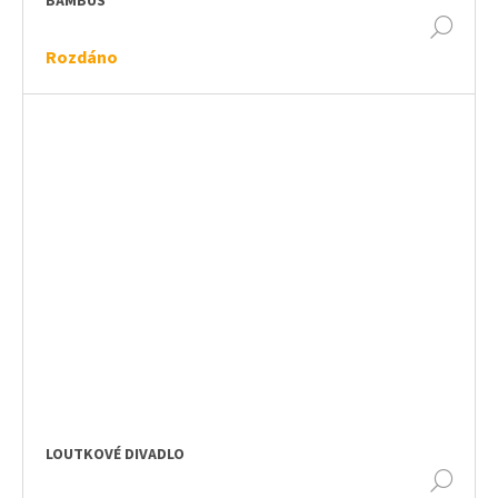
BAMBUS
DET
Rozdáno
LOUTKOVÉ DIVADLO
DET