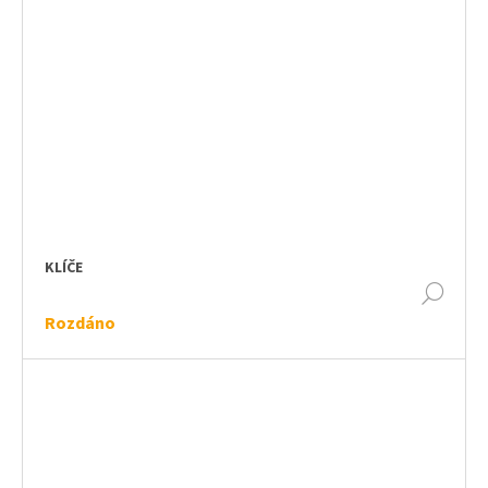
KLÍČE
DET
Rozdáno