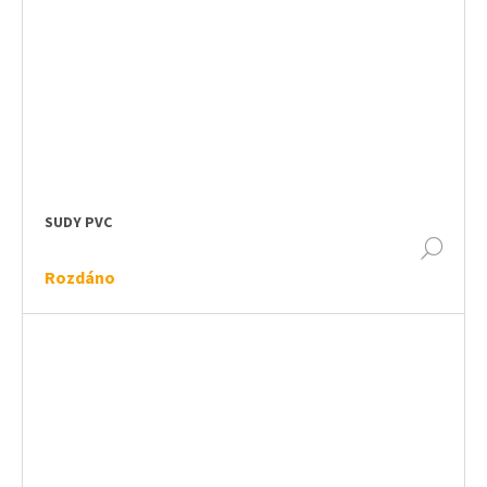
SUDY PVC
DET
Rozdáno