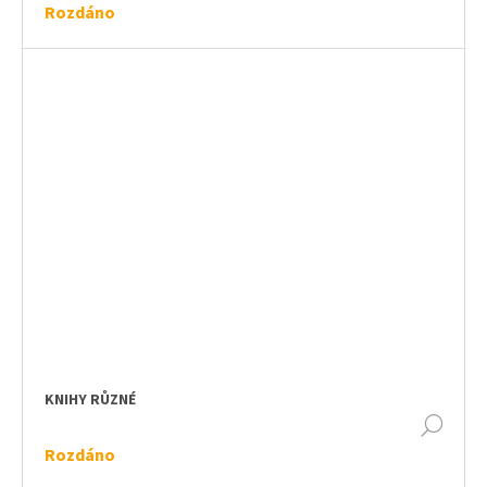
Rozdáno
KNIHY RŮZNÉ
DET
Rozdáno