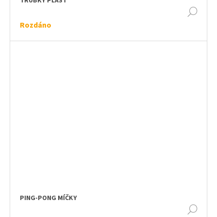
TRUBKY PLAST
DET
Rozdáno
PING-PONG MÍČKY
DET