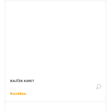
BALÍČEK KARET
DET
Rozdáno