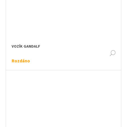
VOZÍK GANDALF
DET
Rozdáno