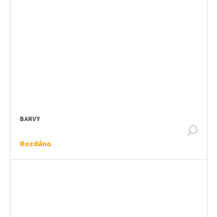
BARVY
DET
Rozdáno