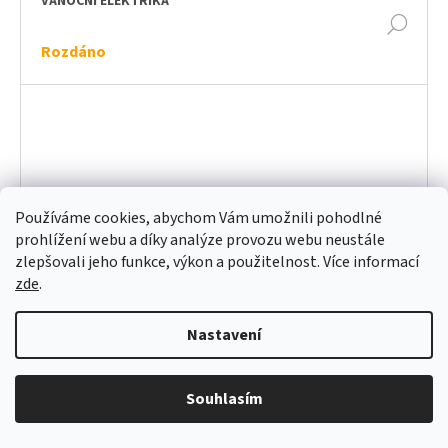
VÁNOČNÍ ELEKTRIKA
DET
Rozdáno
Používáme cookies, abychom Vám umožnili pohodlné
prohlížení webu a díky analýze provozu webu neustále
zlepšovali jeho funkce, výkon a použitelnost. Více informací
zde
.
Nastavení
Souhlasím
NAUŠNICE KLIPSY
DET