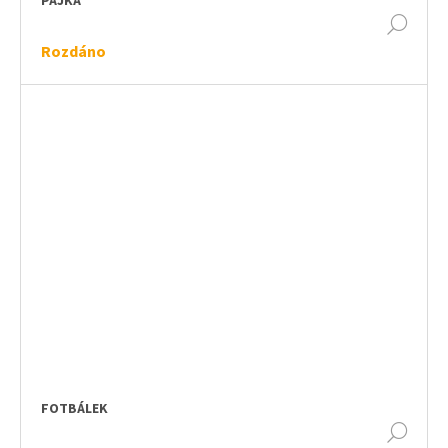
PÁJKA
DET
Rozdáno
FOTBÁLEK
DET