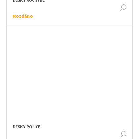
DESKY KUCHYNĚ
DET
Rozdáno
DESKY POLICE
DET