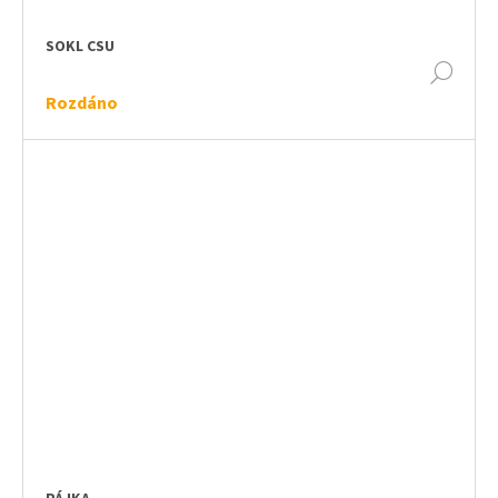
SOKL CSU
DET
Rozdáno