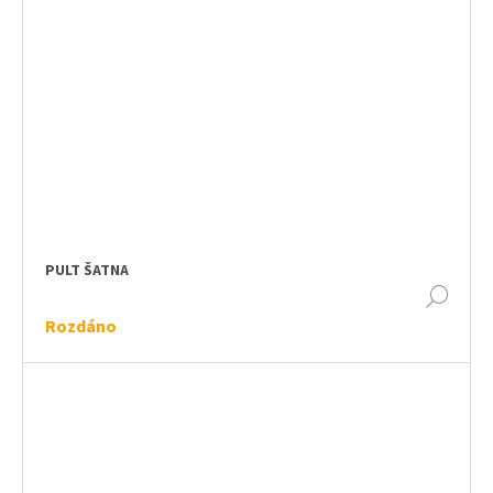
PULT ŠATNA
DET
Rozdáno