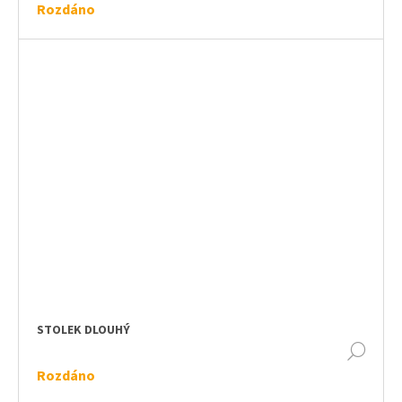
u
Rozdáno
j
e
m
e
KOVOVÉ
STOJÁNKY
STOLEK DLOUHÝ
DET
Rozdáno