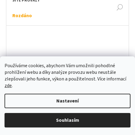
SÍTĚ PROVAZY
DET
Rozdáno
Používáme cookies, abychom Vám umožnili pohodlné
prohlížení webu a díky analýze provozu webu neustále
zlepšovali jeho funkce, výkon a použitelnost. Více informací
zde
.
Nastavení
Souhlasím
GAUČ NOD
DET