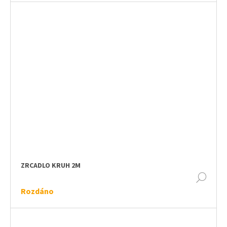
ZRCADLO KRUH 2M
DET
Rozdáno