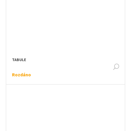
TABULE
DET
Rozdáno