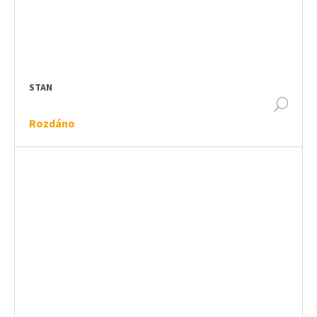
STAN
DET
Rozdáno