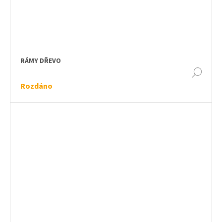
RÁMY DŘEVO
DET
Rozdáno