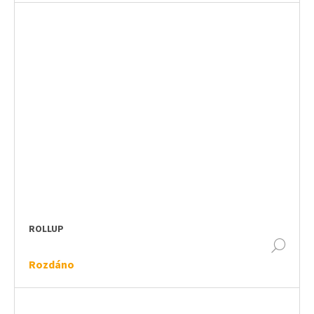
ROLLUP
DET
Rozdáno