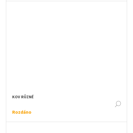
KOV RŮZNÉ
DET
Rozdáno