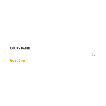
ROURY PAPÍR
DET
Rozdáno